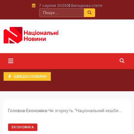
7 серпня 2026
Випадкова стаття
ШВИДКІ НОВИНИ
Головна
›
Економіка
›
Чи згорнуть "Національний кешбек": у...
ЕКОНОМІКА