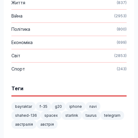
Життя
(837)
Війна
(2953)
Політика
(800)
Економіка
(699)
Світ
(2853)
Спорт
(243)
Теги
bayraktar
f-35
g20
iphone
navi
shahed-136
spacex
starlink
taurus
telegram
австралія
австрія