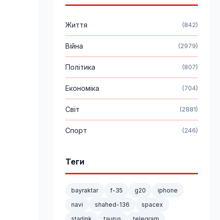
Життя
(842)
Війна
(2979)
Політика
(807)
Економіка
(704)
Світ
(2881)
Спорт
(246)
Теги
bayraktar
f-35
g20
iphone
navi
shahed-136
spacex
starlink
taurus
telegram