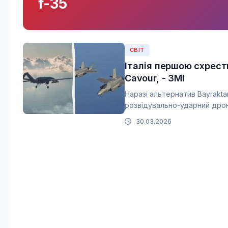
f-35
СВІТ
Італія першою схрести
Cavour, - ЗМІ
Наразі альтернатив Bayraktar
розвідувально-ударний дрон
30.03.2026