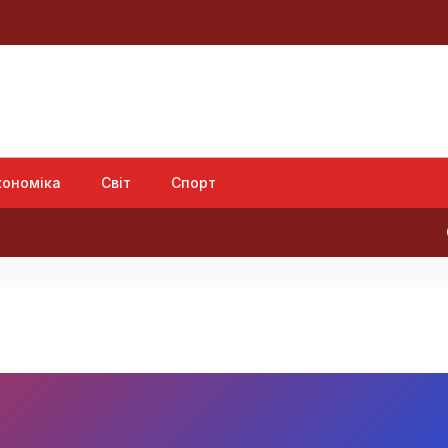
кономіка
Світ
Спорт
Обран