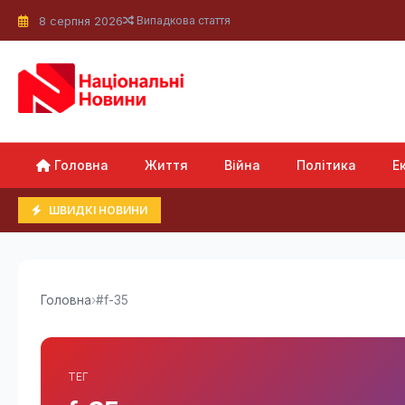
8 серпня 2026
Випадкова стаття
Головна
Життя
Війна
Політика
Е
ШВИДКІ НОВИНИ
Головна
›
#f-35
ТЕГ