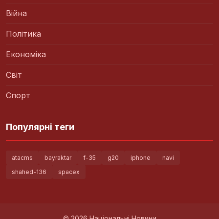
Війна
Політика
Економіка
Світ
Спорт
Популярні теги
atacms
bayraktar
f-35
g20
iphone
navi
shahed-136
spacex
© 2026 Національні Новини