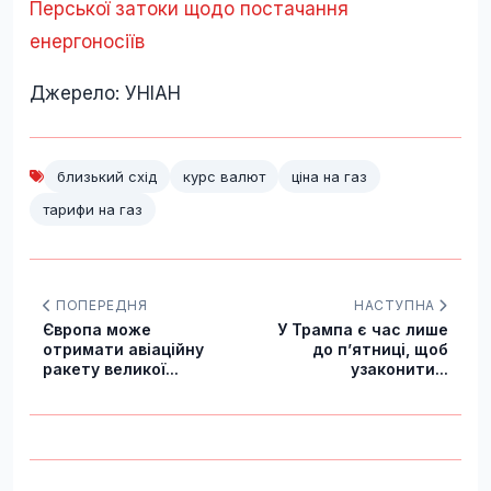
Перської затоки щодо постачання
енергоносіїв
Джерело: УНІАН
близький схід
курс валют
ціна на газ
тарифи на газ
ПОПЕРЕДНЯ
НАСТУПНА
Європа може
У Трампа є час лише
отримати авіаційну
до п’ятниці, щоб
ракету великої...
узаконити...