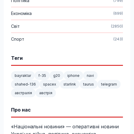
Політика
(799)
Економіка
(699)
Світ
(2850)
Спорт
(243)
Теги
bayraktar
f-35
g20
iphone
navi
shahed-136
spacex
starlink
taurus
telegram
австралія
австрія
Про нас
«Національні новини» — оперативні новини