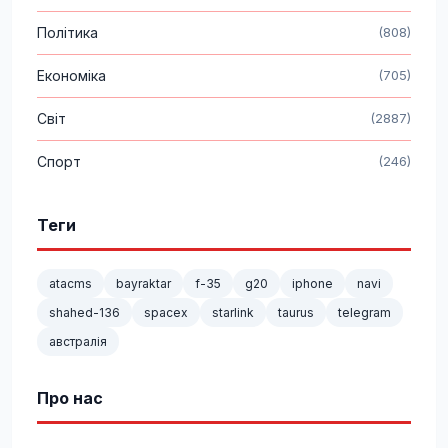
Політика
(808)
Економіка
(705)
Світ
(2887)
Спорт
(246)
Теги
atacms
bayraktar
f-35
g20
iphone
navi
shahed-136
spacex
starlink
taurus
telegram
австралія
Про нас