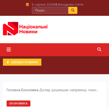
9 серпня 2026
Випадкова стаття
ШВИДКІ НОВИНИ
Головна
›
Економіка
›
Долар дешевшає наприкінці тижня: курс валют в...
ЕКОНОМІКА