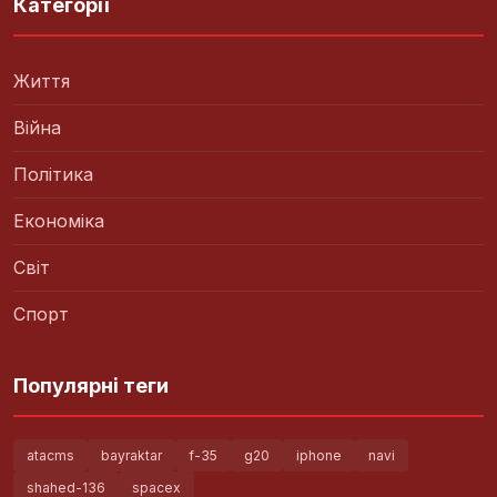
Категорії
Життя
Війна
Політика
Економіка
Світ
Спорт
Популярні теги
atacms
bayraktar
f-35
g20
iphone
navi
shahed-136
spacex