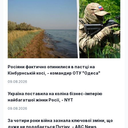
Росіяни фактично опинилися в пастці на
Кінбурнській косі, - командир ОТУ "Одеса"
09.08.2026
Україна поставила на коліна бізнес-імперію
найбагатшої жінки Росії, - NYT
09.08.2026
За чотири роки війна зазнала ключової зміни, що
дуже не подобається Путіну, - ABC News