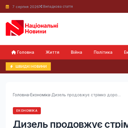
7 серпня 2026
Випадкова стаття
Головна
Життя
Війна
Політика
Е
ШВИДКІ НОВИНИ
Головна
›
Економіка
›
Дизель продовжує стрімко дорожчати: скільки...
ЕКОНОМІКА
Дизель продовжує стрім