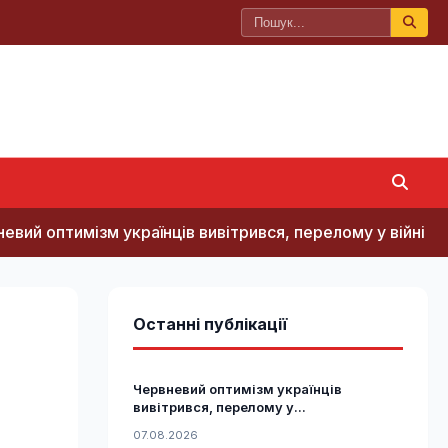
зм українців вивітрився, перелому у війні нема, - німец
Останні публікації
Червневий оптимізм українців
вивітрився, перелому у...
07.08.2026