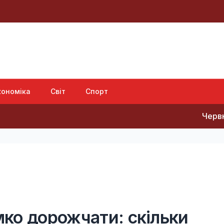
кономіка
Світ
Спорт
Червневий оптимі
ко дорожчати: скільки