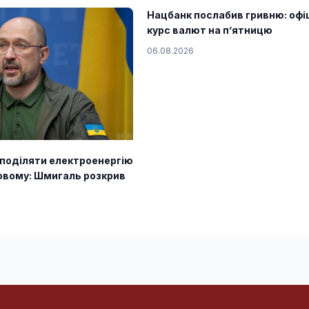
Нацбанк послабив гривню: офі
курс валют на п’ятницю
06.08.2026
озподіляти електроенергію
овому: Шмигаль розкрив