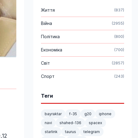
Життя
(837)
Війна
(2955)
Політика
(800)
Економіка
(700)
Світ
(2857)
Спорт
(243)
Теги
bayraktar
f-35
g20
iphone
navi
shahed-136
spacex
starlink
taurus
telegram
,12