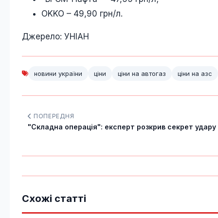
ОKKO – 49,90 грн/л.
Джерело: УНІАН
новини україни
ціни
ціни на автогаз
ціни на азс
ПОПЕРЕДНЯ
"Складна операція": експерт розкрив секрет удару п
Схожі статті