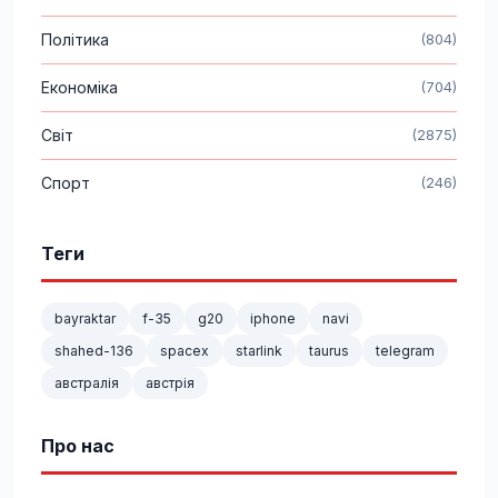
Політика
(804)
Економіка
(704)
Світ
(2875)
Спорт
(246)
Теги
bayraktar
f-35
g20
iphone
navi
shahed-136
spacex
starlink
taurus
telegram
австралія
австрія
Про нас