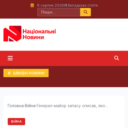
8 серпня 2026
Випадкова стаття
ШВИДКІ НОВИНИ
Головна
›
Війна
›
Генерал-майор запасу описав, якою може бути...
ВІЙНА