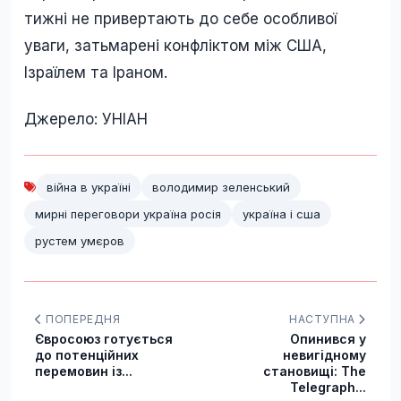
тижні не привертають до себе особливої
уваги, затьмарені конфліктом між США,
Ізраїлем та Іраном.
Джерело: УНІАН
війна в україні
володимир зеленський
мирні переговори україна росія
україна і сша
рустем умєров
ПОПЕРЕДНЯ
НАСТУПНА
Євросоюз готується
Опинився у
до потенційних
невигідному
перемовин із...
становищі: The
Telegraph...