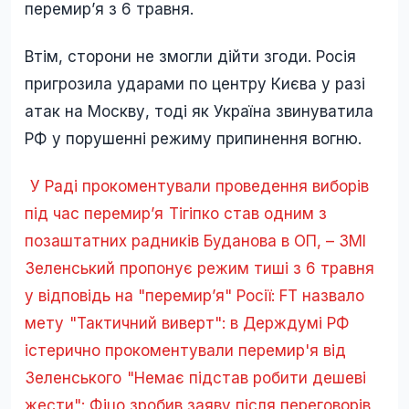
перемир’я з 6 травня.
Втім, сторони не змогли дійти згоди. Росія
пригрозила ударами по центру Києва у разі
атак на Москву, тоді як Україна звинуватила
РФ у порушенні режиму припинення вогню.
У Раді прокоментували проведення виборів
під час перемир’я
Тігіпко став одним з
позаштатних радників Буданова в ОП, – ЗМІ
Зеленський пропонує режим тиші з 6 травня
у відповідь на "перемир’я" Росії: FT назвало
мету
"Тактичний виверт": в Держдумі РФ
істерично прокоментували перемир'я від
Зеленського
"Немає підстав робити дешеві
жести": Фіцо зробив заяву після переговорів