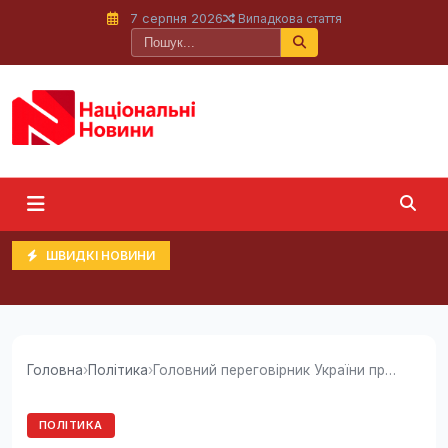
7 серпня 2026
Випадкова стаття
ШВИДКІ НОВИНИ
Головна
›
Політика
›
Головний переговірник України прибув у США:...
ПОЛІТИКА