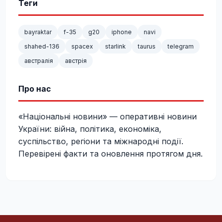
Теги
bayraktar
f-35
g20
iphone
navi
shahed-136
spacex
starlink
taurus
telegram
австралія
австрія
Про нас
«Національні новини» — оперативні новини
України: війна, політика, економіка,
суспільство, регіони та міжнародні події.
Перевірені факти та оновлення протягом дня.