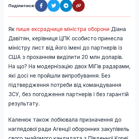
Поділитися:
Як
пише ексрадниця міністра оборони
Діана
Давітян, керівниця ЦПК особисто принесла
міністру лист від його імені до партнерів із
США з проханням виділити 20 млн доларів.
На що? На модернізацію двох МіГів радарами,
які досі не пройшли випробування. Без
підтвердження потреби від командування
ЗСУ, без погодження партнерів і без гарантій
результату.
Каленюк також лобіювала призначення до
наглядової ради Агенції оборонних закупівель
свого знайомого кандидата з Південної Кореї,