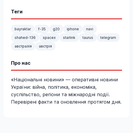
Теги
bayraktar
f-35
g20
iphone
navi
shahed-136
spacex
starlink
taurus
telegram
австралія
австрія
Про нас
«Національні новини» — оперативні новини
України: війна, політика, економіка,
суспільство, регіони та міжнародні події.
Перевірені факти та оновлення протягом дня.