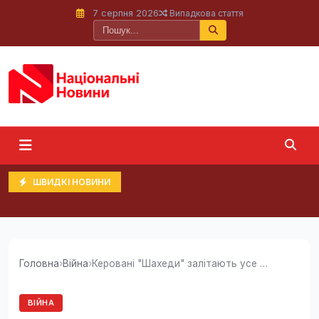
7 серпня 2026
Випадкова стаття
ШВИДКІ НОВИНИ
Головна
›
Війна
›
Керовані "Шахеди" залітають усе глибше в тил...
ВІЙНА