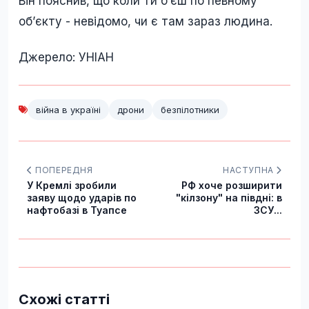
Він пояснив, що коли ти б’єш по певному
об’єкту - невідомо, чи є там зараз людина.
Джерело: УНІАН
війна в україні
дрони
безпілотники
ПОПЕРЕДНЯ
НАСТУПНА
У Кремлі зробили
РФ хоче розширити
заяву щодо ударів по
"кілзону" на півдні: в
нафтобазі в Туапсе
ЗСУ...
Схожі статті