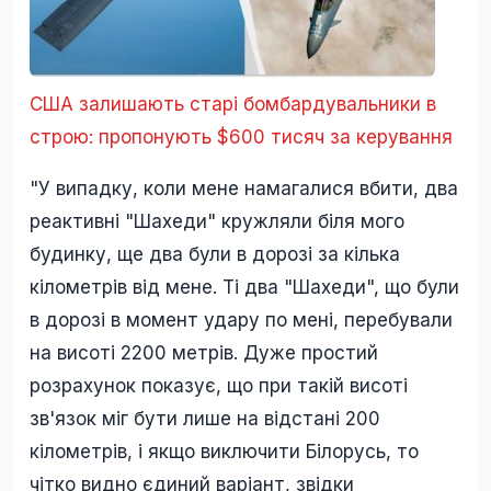
США залишають старі бомбардувальники в
строю: пропонують $600 тисяч за керування
"У випадку, коли мене намагалися вбити, два
реактивні "Шахеди" кружляли біля мого
будинку, ще два були в дорозі за кілька
кілометрів від мене. Ті два "Шахеди", що були
в дорозі в момент удару по мені, перебували
на висоті 2200 метрів. Дуже простий
розрахунок показує, що при такій висоті
зв'язок міг бути лише на відстані 200
кілометрів, і якщо виключити Білорусь, то
чітко видно єдиний варіант, звідки