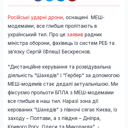
Російські ударні дрони
, оснащені МЕШ-
модемами, все глибше пролітають в
український тил. Про це
заявив
радник
міністра оборони, фахівець із систем РЕБ та
звʼязку Сергій (Флеш) Бескреснов.
"Дистанційне керування та розвідувальна
діяльність "Шахедів" і "Гербер" за допомогою
МЕШ-модемів стає дедалі актуальнішою. Ми
фіксуємо прольоти БПЛА з МЕШ-модемами
все глибше в наш тил. Наразі зона дії
керованих "Шахедів" з півночі сягає Києва, із
заходу – Полтави, а з півдня – Дніпра,
Кривого Рогу, Одеси та Миколаєва", -