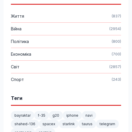
Життя
(837)
Війна
(2954)
Політика
(800)
Економіка
(700)
Світ
(2857)
Спорт
(243)
Теги
bayraktar
f-35
g20
iphone
navi
shahed-136
spacex
starlink
taurus
telegram