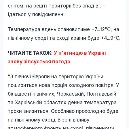
снігом, на решті території без опадів", -
ідеться у повідомленні.
Температура вдень становитиме +7...12°С, на
північному сході та сході країни буде +4...9°С.
ЧИТАЙТЕ ТАКОЖ:
У п'ятницю в Україні
знову зіпсується погода
"З півночі Європи на територію України
пошириться нова порція холодного повітря. У
більшості північних, Черкаській, Полтавській
та Харківській областях денна температура
трохи знизиться. Особливо прохолодно буде
на північному сході. В зоні впливу
атмосферного фронту на сході, південному