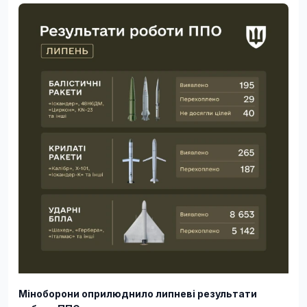
Міноборони оприлюднило липневі результати