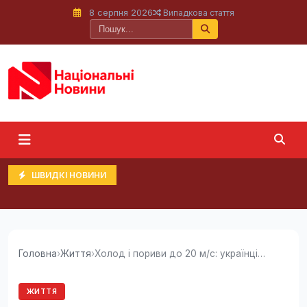
8 серпня 2026
Випадкова стаття
ШВИДКІ НОВИНИ
Головна
›
Життя
›
Холод і пориви до 20 м/с: українців засмутили...
ЖИТТЯ