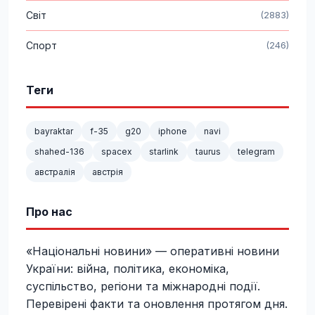
Світ
(2883)
Спорт
(246)
Теги
bayraktar
f-35
g20
iphone
navi
shahed-136
spacex
starlink
taurus
telegram
австралія
австрія
Про нас
«Національні новини» — оперативні новини
України: війна, політика, економіка,
суспільство, регіони та міжнародні події.
Перевірені факти та оновлення протягом дня.