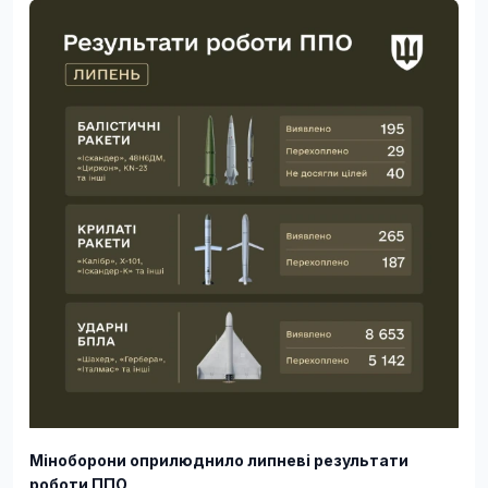
Міноборони оприлюднило липневі результати
роботи ППО