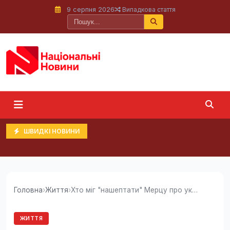
9 серпня 2026
Випадкова стаття
ШВИДКІ НОВИНИ
Головна
›
Життя
›
Хто міг "нашептати" Мерцу про українські...
ЖИТТЯ