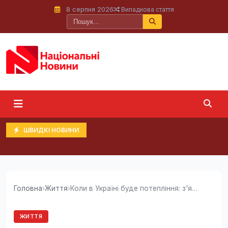
8 серпня 2026
Випадкова стаття
ШВИДКІ НОВИНИ
Головна
›
Життя
›
Коли в Україні буде потепління: з'явився прогноз
ЖИТТЯ