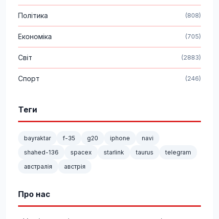
Політика
(808)
Економіка
(705)
Світ
(2883)
Спорт
(246)
Теги
bayraktar
f-35
g20
iphone
navi
shahed-136
spacex
starlink
taurus
telegram
австралія
австрія
Про нас