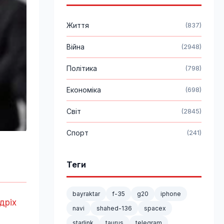
Життя
(837)
Війна
(2948)
Політика
(798)
Економіка
(698)
Світ
(2845)
Спорт
(241)
Теги
bayraktar
f-35
g20
iphone
дріх
navi
shahed-136
spacex
starlink
taurus
telegram