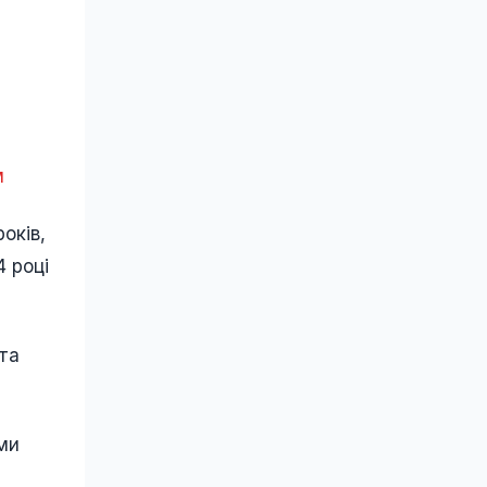
м
оків,
4 році
 та
ими