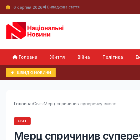
6 серпня 2026
Випадкова стаття
Головна
Життя
Війна
Політика
Е
ШВИДКІ НОВИНИ
Головна
›
Світ
›
Мерц спричинив суперечку висловлюваннями щодо...
СВІТ
Мерц спричинив супер