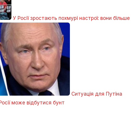
У Росії зростають похмурі настрої: вони більше
Ситуація для Путіна
Росії може відбутися бунт