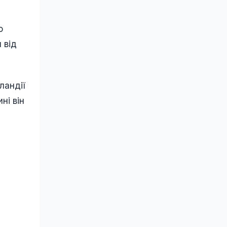
о
 від
ландії
ні він