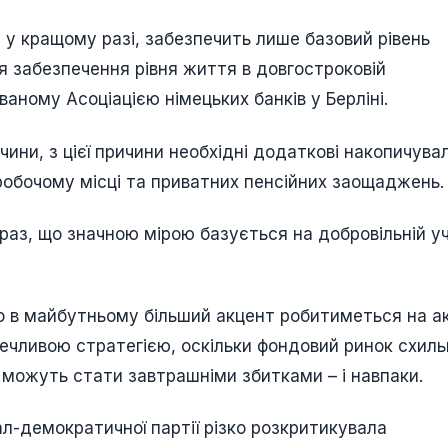
 у кращому разі, забезпечить лише базовий рівень
ля забезпечення рівня життя в довгостроковій
ованому Асоціацією німецьких банків у Берліні.
ни, з цієї причини необхідні додаткові накопичувал
робочому місці та приватних пенсійних заощаджень.
араз, що значною мірою базується на добровільній уч
 що в майбутньому більший акцент робитиметься на а
речливою стратегією, оскільки фондовий ринок схил
и можуть стати завтрашніми збитками – і навпаки.
іал-демократичної партії різко розкритикувала