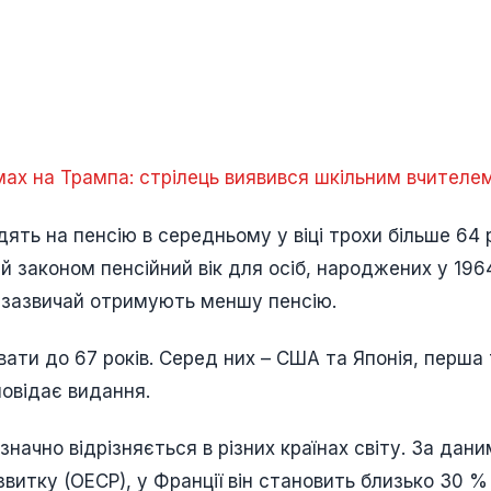
ах на Трампа: стрілець виявився шкільним вчителе
ять на пенсію в середньому у віці трохи більше 64 р
й законом пенсійний вік для осіб, народжених у 196
е, зазвичай отримують меншу пенсію.
вати до 67 років. Серед них – США та Японія, перша
повідає видання.
значно відрізняється в різних країнах світу. За дан
звитку (ОЕСР), у Франції він становить близько 30 %