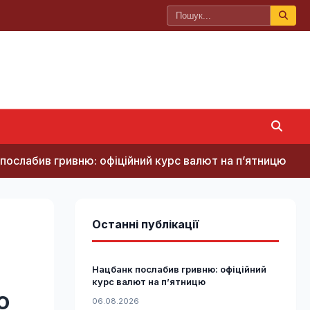
ню: офіційний курс валют на п’ятницю
В Румунії в
Останні публікації
Нацбанк послабив гривню: офіційний
курс валют на п’ятницю
о
06.08.2026