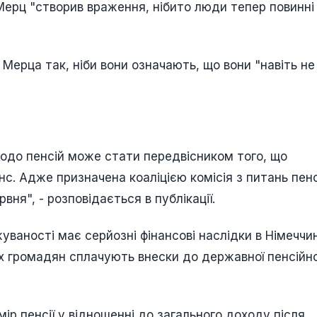
Мерц "створив враження, нібито люди тепер повинні
Мерца так, ніби вони означають, що вони "навіть не
одо пенсій може стати передвісником того, що
. Адже призначена коаліцією комісія з питань пенс
вня", - розповідається в публікації.
ваності має серйозні фінансові наслідки в Німеччині
х громадян сплачують внески до державної пенсійно
р пенсії у відношенні до загального доходу після