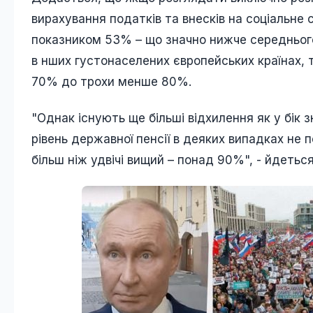
вирахування податків та внесків на соціальне 
показником 53% – що значно нижче середнього
в нших густонаселених європейських країнах, т
70% до трохи менше 80%.
"Однак існують ще більші відхилення як у бік зн
рівень державної пенсії в деяких випадках не 
більш ніж удвічі вищий – понад 90%", - йдеться