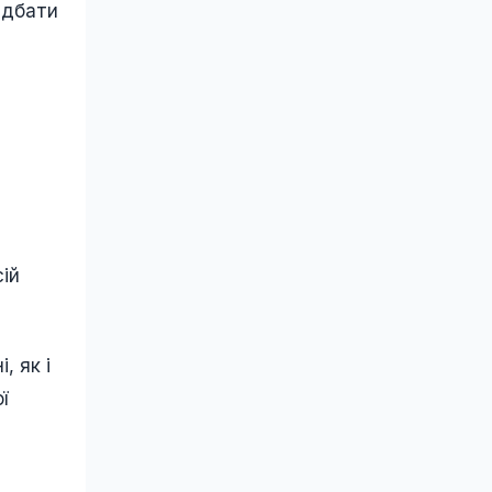
 дбати
ій
, як і
ї