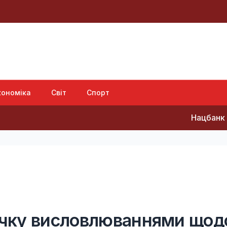
кономіка
Світ
Спорт
Нацбанк послабив грив
ечку висловлюваннями щод