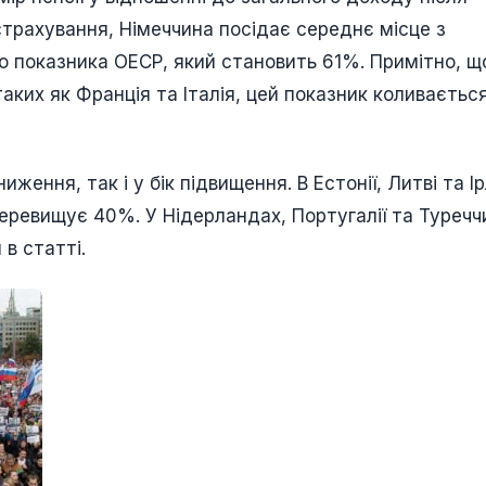
страхування, Німеччина посідає середнє місце з
 показника ОЕСР, який становить 61%. Примітно, щ
аких як Франція та Італія, цей показник коливається
иження, так і у бік підвищення. В Естонії, Литві та Ір
перевищує 40%. У Нідерландах, Португалії та Туреччи
 в статті.