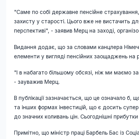
"Саме по собі державне пенсійне страхування,
захисту у старості. Цього вже не вистачить д
перспективі", - заявив Мерц на заході, організ
Видання додає, що за словами канцлера Німеччи
елементи у вигляді пенсійних заощаджень на 
"І в набагато більшому обсязі, ніж ми маємо з
- зауважив Мерц.
В публікації зазначається, що це означало б,
та інших формах інвестицій, що є досить супе
до значних коливань цін. Сьогоднішні прибутк
Примітно, що міністр праці Барбель Бас із Соц