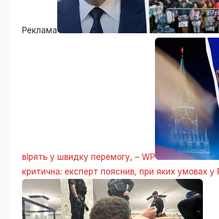
Реклама
вірять у швидку перемогу, – WP
критична: експерт пояснив, при яких умовах у 