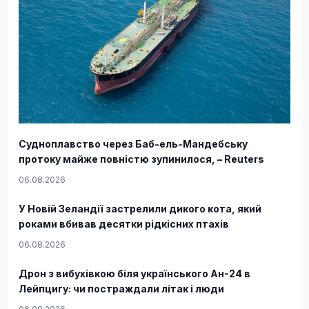
Судноплавство через Баб-ель-Мандебську
протоку майже повністю зупинилося, – Reuters
06.08.2026
У Новій Зеландії застрелили дикого кота, який
роками вбивав десятки рідкісних птахів
06.08.2026
Дрон з вибухівкою біля українського Ан-24 в
Лейпцигу: чи постраждали літак і люди