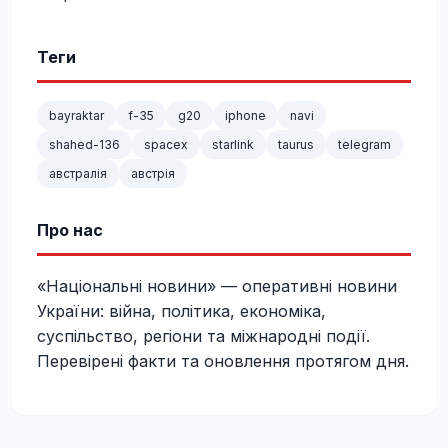
Теги
bayraktar
f-35
g20
iphone
navi
shahed-136
spacex
starlink
taurus
telegram
австралія
австрія
Про нас
«Національні новини» — оперативні новини
України: війна, політика, економіка,
суспільство, регіони та міжнародні події.
Перевірені факти та оновлення протягом дня.