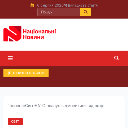
6 серпня 2026
Випадкова стаття
ШВИДКІ НОВИНИ
Головна
›
Світ
›
НАТО планує відмовитися від щорічних самітів,...
СВІТ