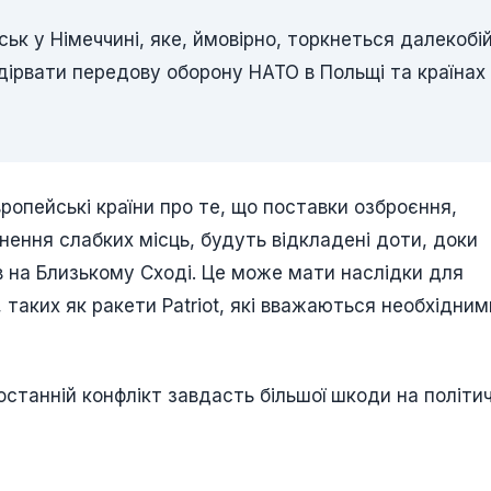
ьк у Німеччині, яке, ймовірно, торкнеться далекобій
ідірвати передову оборону НАТО в Польщі та країнах
опейські країни про те, що поставки озброєння,
нення слабких місць, будуть відкладені доти, доки
в на Близькому Сході. Це може мати наслідки для
 таких як ракети Patriot, які вважаються необхідни
останній конфлікт завдасть більшої шкоди на політи