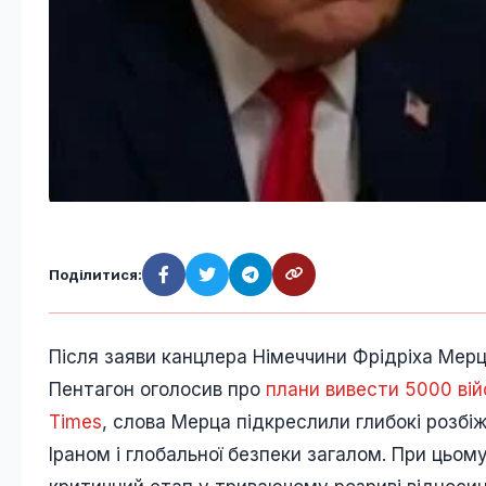
Поділитися:
Після заяви канцлера Німеччини Фрідріха Мерца
Пентагон оголосив про
плани вивести 5000 ві
Times
, слова Мерца підкреслили глибокі розб
Іраном і глобальної безпеки загалом. При цьом