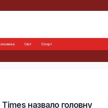
кономіка
Світ
Спорт
"Сміливо 
 Times назвало головну