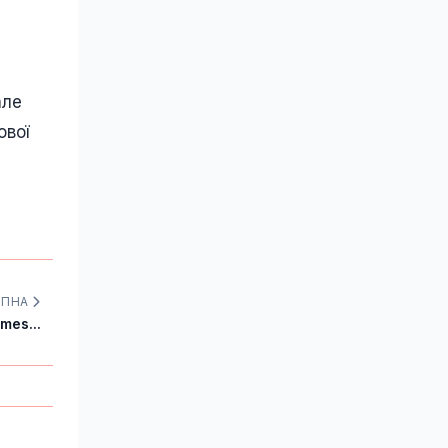
але
ової
УПНА
mes...