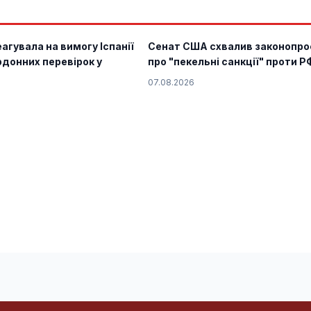
агувала на вимогу Іспанії
Сенат США схвалив законопро
донних перевірок у
про "пекельні санкції" проти Р
07.08.2026