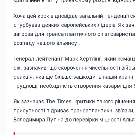
критичний етап у триваючому розриві відноси
Хоча цей крок відповідає загальній тенденції 
стурбував деяких європейських лідерів. Як за
загроза для трансатлантичного співтовариства 
розпаду нашого альянсу".
Генерал-лейтенант Марк Хертлінг, який команд
рік, зазначив, що скорочення чисельності вій
реакція, яка ще більше зашкодить нашій країні
труднощі: необхідність створення казарм для 5
Як зазначає The Times, критики такого рішен
присутності підриває трансатлантичні зв’язки,
Володимира Путіна до перевірки міцності Алья