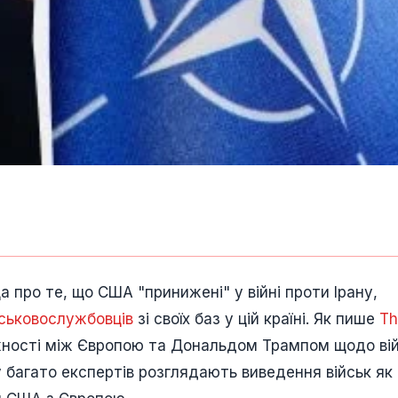
 про те, що США "принижені" у війні проти Ірану,
йськовослужбовців
зі своїх баз у цій країні. Як пише
Th
іжності між Європою та Дональдом Трампом щодо вій
у багато експертів розглядають виведення військ як