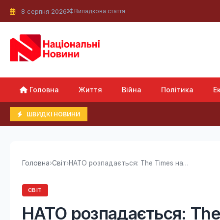
8 серпня 2026
Випадкова стаття
Головна
Життя
Війна
Політика
Е
ШВИДКІ НОВИНИ
Головна
›
Світ
›
НАТО розпадається: The Times назвало головну...
СВІТ
НАТО розпадається: The