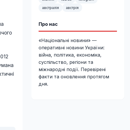
австралія
австрія
ша
Про нас
ючого
«Національні новини» —
оперативні новини України:
війна, політика, економіка,
2012
суспільство, регіони та
думана
міжнародні події. Перевірені
ктичні
факти та оновлення протягом
дня.