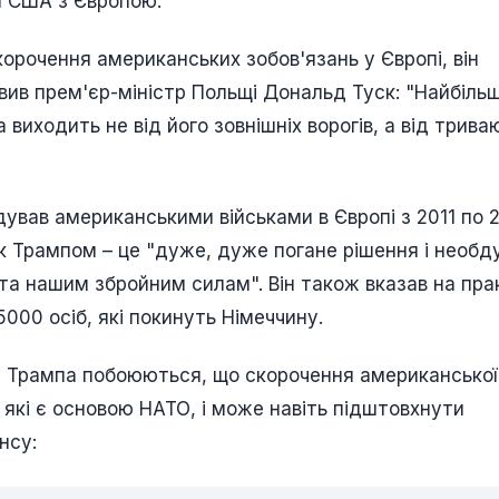
н США з Європою.
скорочення американських зобов'язань у Європі, він
явив прем'єр-міністр Польщі Дональд Туск: "Найбіль
виходить не від його зовнішніх ворогів, а від трива
ував американськими військами в Європі з 2011 по 
ськ Трампом – це "дуже, дуже погане рішення і необ
 та нашим збройним силам". Він також вказав на пра
000 осіб, які покинуть Німеччину.
ня Трампа побоюються, що скорочення американської
 які є основою НАТО, і може навіть підштовхнути
нсу: