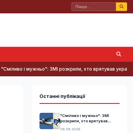
і мужньо": ЗМІ розкрили, хто врятував український літак
Останні публікації
"Сміливо і мужньо": ЗМІ
розкрили, хто врятував...
08.08.2026