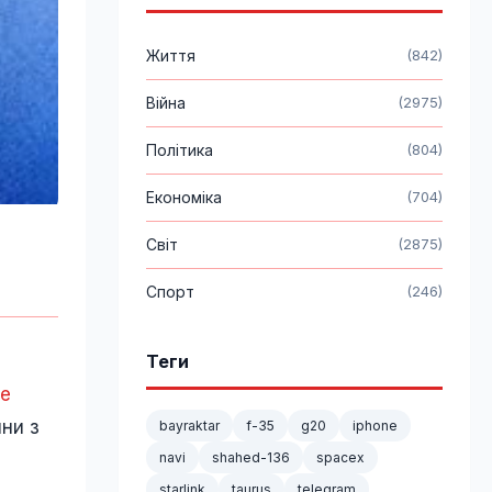
Життя
(842)
Війна
(2975)
Політика
(804)
Економіка
(704)
Світ
(2875)
Спорт
(246)
Теги
e
ни з
bayraktar
f-35
g20
iphone
navi
shahed-136
spacex
starlink
taurus
telegram