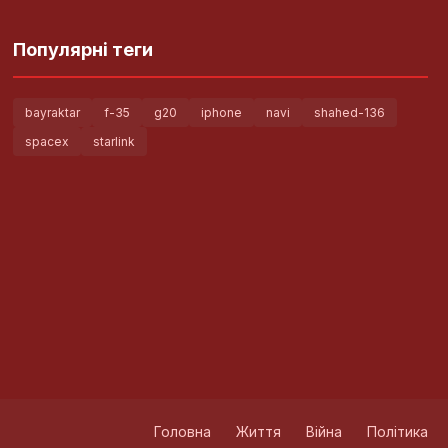
Популярні теги
bayraktar
f-35
g20
iphone
navi
shahed-136
spacex
starlink
Головна
Життя
Війна
Політика