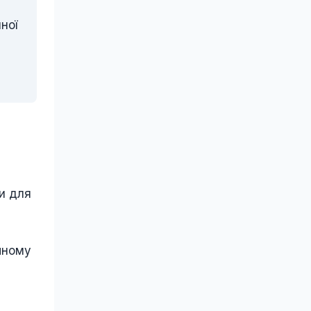
ної
ми для
чному