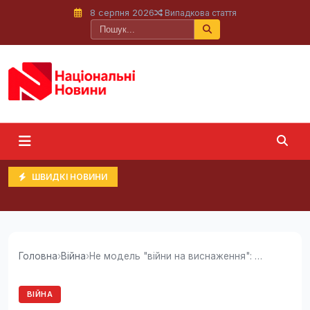
8 серпня 2026
Випадкова стаття
ШВИДКІ НОВИНИ
Головна
›
Війна
›
Не модель "війни на виснаження": Сирський...
ВІЙНА