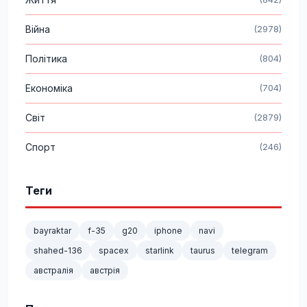
Війна
(2978)
Політика
(804)
Економіка
(704)
Світ
(2879)
Спорт
(246)
Теги
bayraktar
f-35
g20
iphone
navi
shahed-136
spacex
starlink
taurus
telegram
австралія
австрія