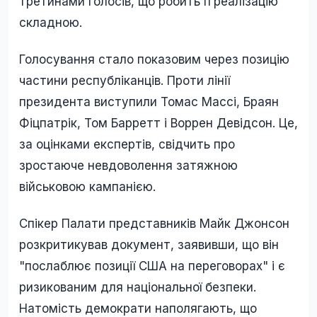
третинами голосів, що робить її реалізацію
складною.
Голосування стало показовим через позицію
частини республіканців. Проти лінії
президента виступили Томас Массі, Браян
Фіцпатрік, Том Барретт і Воррен Девідсон. Це,
за оцінками експертів, свідчить про
зростаюче невдоволення затяжною
військовою кампанією.
Спікер Палати представників Майк Джонсон
розкритикував документ, заявивши, що він
"послаблює позиції США на переговорах" і є
ризикованим для національної безпеки.
Натомість демократи наполягають, що