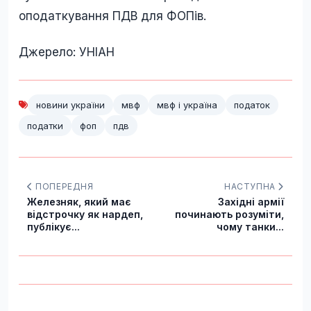
оподаткування ПДВ для ФОПів.
Джерело: УНІАН
новини україни
мвф
мвф і україна
податок
податки
фоп
пдв
ПОПЕРЕДНЯ
НАСТУПНА
Железняк, який має
Західні армії
відстрочку як нардеп,
починають розуміти,
публікує...
чому танки...