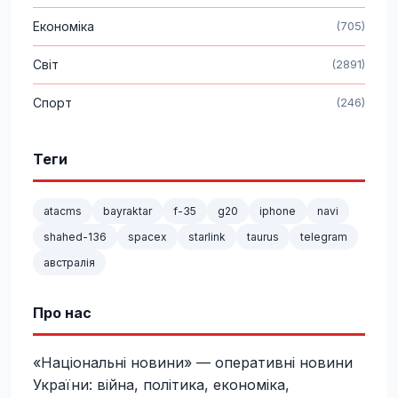
Економіка
(705)
Світ
(2891)
Спорт
(246)
Теги
atacms
bayraktar
f-35
g20
iphone
navi
shahed-136
spacex
starlink
taurus
telegram
австралія
Про нас
«Національні новини» — оперативні новини
України: війна, політика, економіка,