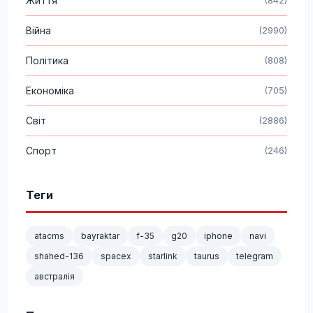
Життя
(842)
Війна
(2990)
Політика
(808)
Економіка
(705)
Світ
(2886)
Спорт
(246)
Теги
atacms
bayraktar
f-35
g20
iphone
navi
shahed-136
spacex
starlink
taurus
telegram
австралія