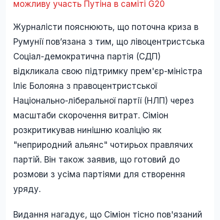
можливу участь Путіна в саміті G20
Журналісти пояснюють, що поточна криза в
Румунії повʼязана з тим, що лівоцентристська
Соціал-демократична партія (СДП)
відкликала свою підтримку прем'єр-міністра
Іліє Болояна з правоцентристської
Національно-ліберальної партії (НЛП) через
масштаби скорочення витрат. Сіміон
розкритикував нинішню коаліцію як
"неприродний альянс" чотирьох правлячих
партій. Він також заявив, що готовий до
розмови з усіма партіями для створення
уряду.
Видання нагадує, що Сіміон тісно пов'язаний