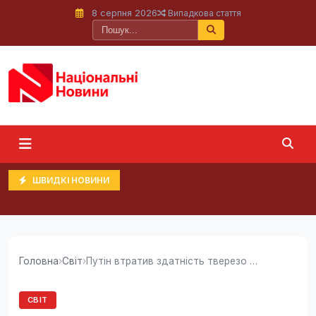
8 серпня 2026
Випадкова стаття
ШВИДКІ НОВИНИ
Головна
›
Світ
›
Путін втратив здатність тверезо милити і це...
СВІТ