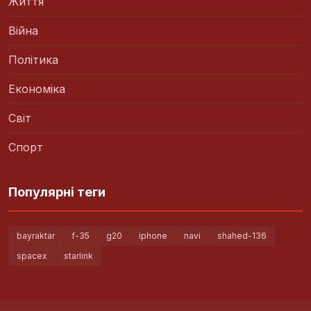
Життя
Війна
Політика
Економіка
Світ
Спорт
Популярні теги
bayraktar
f-35
g20
iphone
navi
shahed-136
spacex
starlink