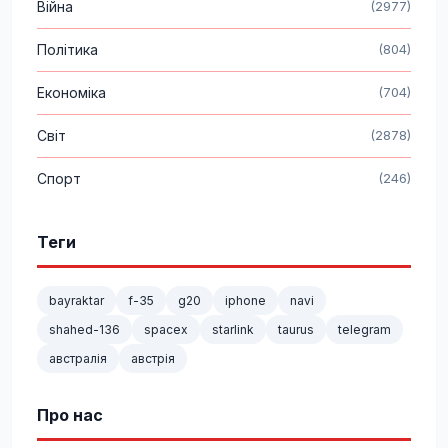
Війна
(2977)
Політика
(804)
Економіка
(704)
Світ
(2878)
Спорт
(246)
Теги
bayraktar
f-35
g20
iphone
navi
shahed-136
spacex
starlink
taurus
telegram
австралія
австрія
Про нас