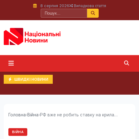
8 серпня 2026
Випадкова стаття
ШВИДКІ НОВИНИ
Головна
›
Війна
›
РФ вже не робить ставку на крилаті ракети для...
ВІЙНА