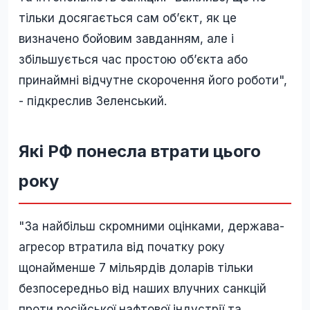
тільки досягається сам обʼєкт, як це
визначено бойовим завданням, але і
збільшується час простою обʼєкта або
принаймні відчутне скорочення його роботи",
- підкреслив Зеленський.
Які РФ понесла втрати цього
року
"За найбільш скромними оцінками, держава-
агресор втратила від початку року
щонайменше 7 мільярдів доларів тільки
безпосередньо від наших влучних санкцій
проти російської нафтової індустрії та