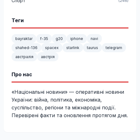
Спорт
(246)
Теги
bayraktar
f-35
g20
iphone
navi
shahed-136
spacex
starlink
taurus
telegram
австралія
австрія
Про нас
«Національні новини» — оперативні новини
України: війна, політика, економіка,
суспільство, регіони та міжнародні події.
Перевірені факти та оновлення протягом дня.