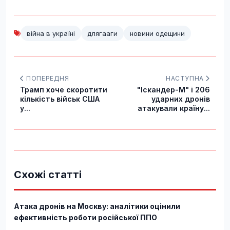
війна в україні
длягааги
новини одещини
ПОПЕРЕДНЯ
НАСТУПНА
Трамп хоче скоротити
"Іскандер-М" і 206
кількість військ США
ударних дронів
у...
атакували країну...
Схожі статті
Атака дронів на Москву: аналітики оцінили
ефективність роботи російської ППО