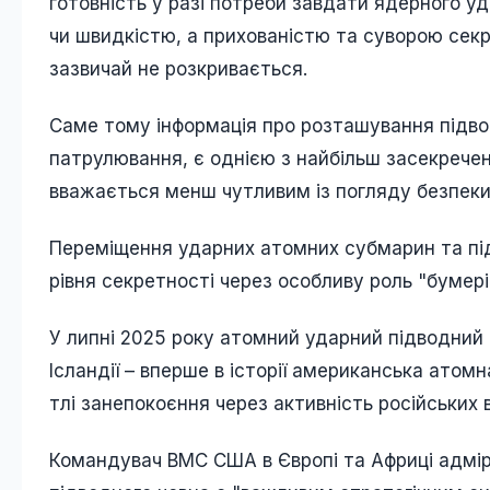
готовність у разі потреби завдати ядерного уд
чи швидкістю, а прихованістю та суворою секр
зазвичай не розкривається.
Саме тому інформація про розташування підвод
патрулювання, є однією з найбільш засекрече
вважається менш чутливим із погляду безпеки
Переміщення ударних атомних субмарин та під
рівня секретності через особливу роль "бумері
У липні 2025 року атомний ударний підводний 
Ісландії – вперше в історії американська атом
тлі занепокоєння через активність російських в
Командувач ВМС США в Європі та Африці адміра