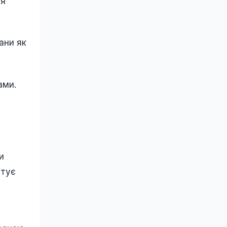
ся
ани як
ами.
и
нтує