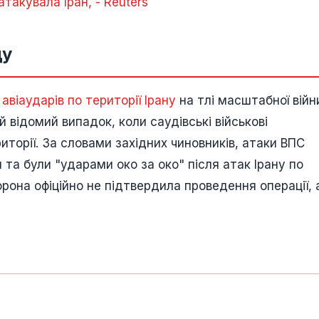
такувала Іран, - Reuters
ду
авіаударів по території Ірану
на тлі масштабної війн
відомий випадок, коли саудівські військові
иторії. За словами західних чиновників, атаки ВПС
я та були "ударами око за око" після атак Ірану по
орона офіційно не підтвердила проведення операції,