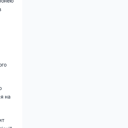
бронею
в
ого
о
ся на
ит