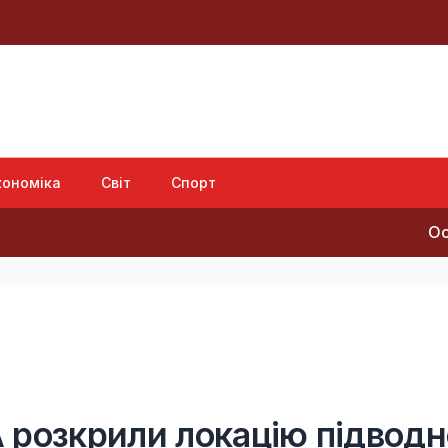
кономіка
Світ
Спорт
Основний напр
 розкрили локацію підводн