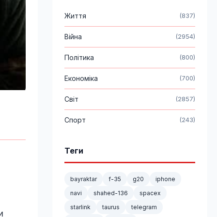
Життя
(837)
Війна
(2954)
Політика
(800)
Економіка
(700)
Світ
(2857)
Спорт
(243)
Теги
bayraktar
f-35
g20
iphone
navi
shahed-136
spacex
starlink
taurus
telegram
и