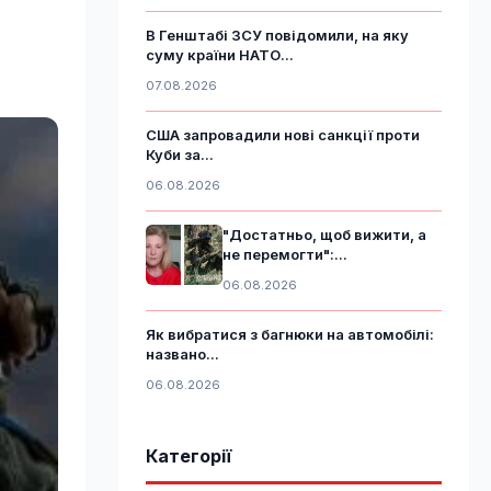
В Генштабі ЗСУ повідомили, на яку
суму країни НАТО...
07.08.2026
США запровадили нові санкції проти
Куби за...
06.08.2026
"Достатньо, щоб вижити, а
не перемогти":...
06.08.2026
Як вибратися з багнюки на автомобілі:
названо...
06.08.2026
Категорії