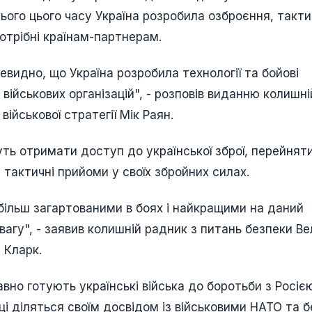
усього цього часу Україна розробила озброєння, такти
потрібні країнам-партнерам.
евидно, що Україна розробила технології та бойові
військових організацій", - розповів виданню колишні
військової стратегії Мік Раян.
ть отримати доступ до української зброї, перейнят
 тактичні прийоми у своїх збройних силах.
йбільш загартованими в боях і найкращими на даний
вагу", - заявив колишній радник з питань безпеки Ве
 Кларк.
вно готують українські війська до боротьби з Росіє
ці діляться своїм досвідом із військовими НАТО та 