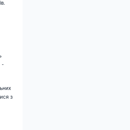
в.
ь
 -
льних
ися з