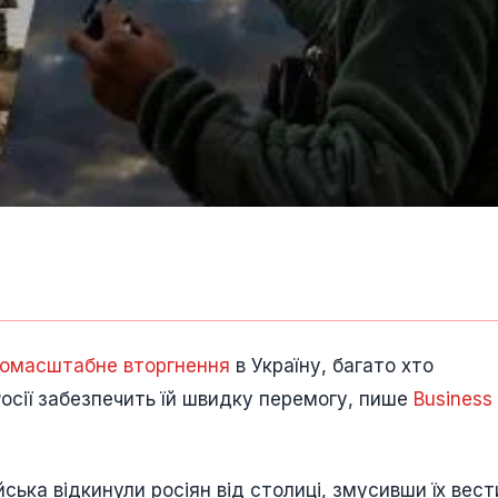
номасштабне вторгнення
в Україну, багато хто
Росії забезпечить їй швидку перемогу, пише
Business
ійська відкинули росіян від столиці, змусивши їх вест