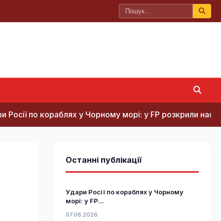
кораблях у Чорному морі: у FP розкрили наслідки
В
Останні публікації
Удари Росії по кораблях у Чорному
морі: у FP...
07.08.2026