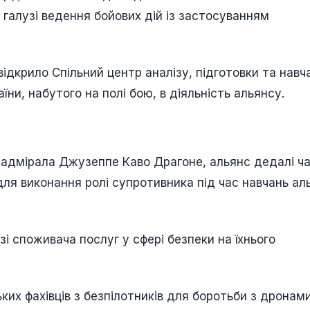
в галузі ведення бойових дій із застосуванням
 відкрило Спільний центр аналізу, підготовки та навч
їни, набутого на полі бою, в діяльність альянсу.
, адмірала Джузеппе Каво Драгоне, альянс дедалі ч
для виконання ролі супротивника під час навчань ал
і споживача послуг у сфері безпеки на їхнього
их фахівців з безпілотників для боротьби з дронами