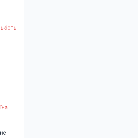
ькість
їна
ьне