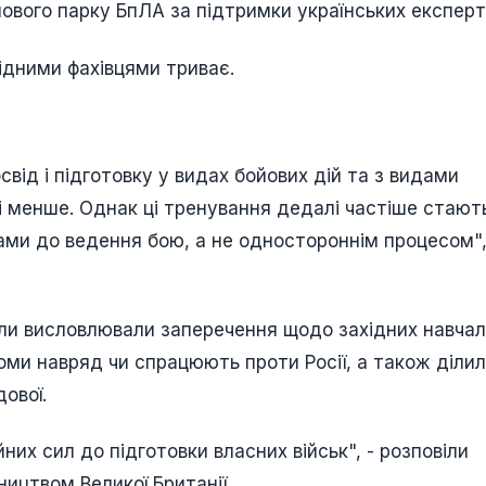
ового парку БпЛА за підтримки українських експерті
хідними фахівцями триває.
свід і підготовку у видах бойових дій та з видами
мі менше. Однак ці тренування дедалі частіше стают
ми до ведення бою, а не одностороннім процесом",
нколи висловлювали заперечення щодо західних навча
оми навряд чи спрацюють проти Росії, а також ділил
дової.
них сил до підготовки власних військ", - розповіли
ництвом Великої Британії.