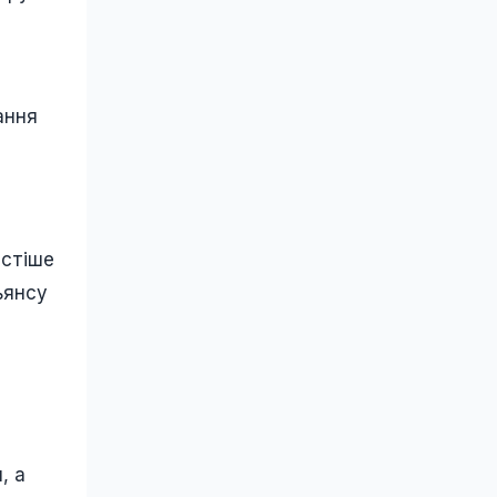
ання
астіше
ьянсу
, а