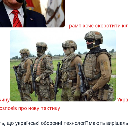
Трамп хоче скоротити кіл
чину
Укра
розповів про нову тактику
, що українські оборонні технології мають вирішал