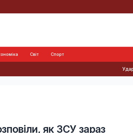
кономіка
Світ
Спорт
Удари Росії по 
озповіли, як ЗСУ зараз