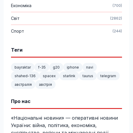
Економіка
(700)
Світ
(2862)
Спорт
(244)
Теги
bayraktar
f-35
g20
iphone
navi
shahed-136
spacex
starlink
taurus
telegram
австралія
австрія
Про нас
«Національні новини» — оперативні новини
України: війна, політика, економіка,
суспільство, регіони та міжнародні події.