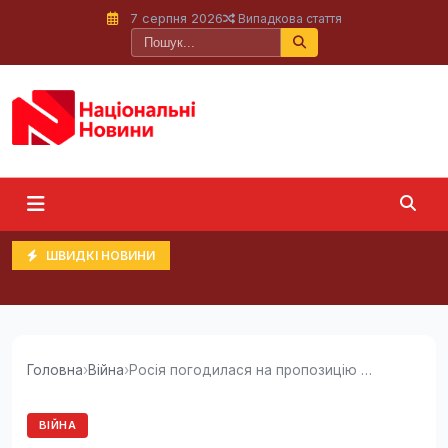
7 серпня 2026
Випадкова стаття
ШВИДКІ НОВИНИ
Головна
›
Війна
›
Росія погодилася на пропозицію Трампа щодо...
ВІЙНА