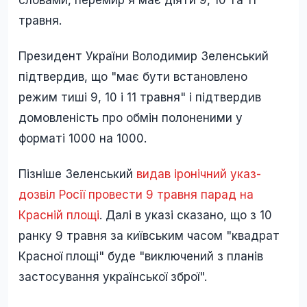
словами, перемир'я має діяти 9, 10 та 11
травня.
Президент України Володимир Зеленський
підтвердив, що "має бути встановлено
режим тиші 9, 10 і 11 травня" і підтвердив
домовленість про обмін полоненими у
форматі 1000 на 1000.
Пізніше Зеленський
видав іронічний указ-
дозвіл Росії провести 9 травня парад на
Красній площі
. Далі в указі сказано, що з 10
ранку 9 травня за київським часом "квадрат
Красної площі" буде "виключений з планів
застосування української зброї".