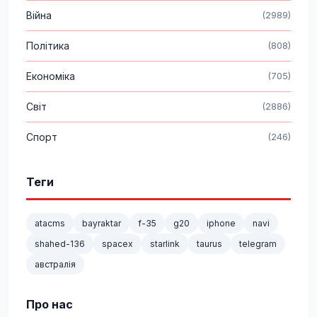
Війна
(2989)
Політика
(808)
Економіка
(705)
Світ
(2886)
Спорт
(246)
Теги
atacms
bayraktar
f-35
g20
iphone
navi
shahed-136
spacex
starlink
taurus
telegram
австралія
Про нас