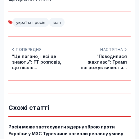
україна і росія
іран
ПОПЕРЕДНЯ
НАСТУПНА
"Це погано, і всі це
"Поводилися
знають": FT розповів,
жахливо": Трамп
що пішло...
погрожує вивести...
Схожі статті
Росія може застосувати ядерну зброю проти
України: у МЗС Туреччини назвали реальну умову