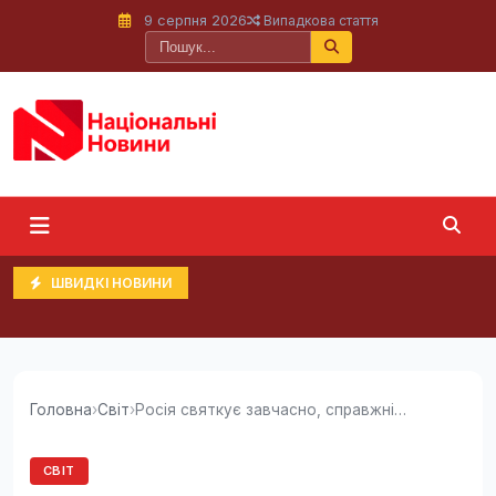
9 серпня 2026
Випадкова стаття
ШВИДКІ НОВИНИ
Головна
›
Світ
›
Росія святкує завчасно, справжній виграш від...
СВІТ