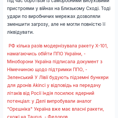
під час боротьби із саморобними вибуховими
пристроями у війнах на Близькому Сході. Тоді
удари по виробничих мережах дозволяли
зменшити загрозу, але не могли повністю її
ліквідувати.
РФ кілька разів модернізувала ракету Х-101,
намагаючись обійти ППО України, -
Міноборони
Україна підписала документ з
Німеччиною щодо підтримки ППО, -
Зеленський
У Лівії будують підземні бункери
для дронів Akinci у відповідь на передачу
літаків від Росії
Індія посилює ядерний
потенціал: у Делі випробували аналог
"Орєшніка"
Україна вже має власні ракети,
схожі на Taurus, - Федоров