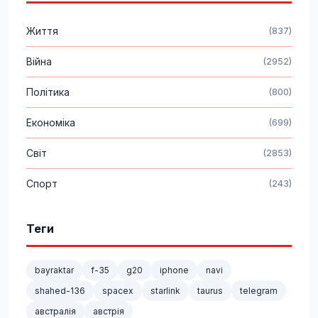
Життя
(837)
Війна
(2952)
Політика
(800)
Економіка
(699)
Світ
(2853)
Спорт
(243)
Теги
bayraktar
f-35
g20
iphone
navi
shahed-136
spacex
starlink
taurus
telegram
австралія
австрія