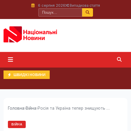
6 серпня 2026
Випадкова стаття
ШВИДКІ НОВИНИ
Головна
›
Війна
›
Росія та Україна тепер знищують дрони один...
ВІЙНА