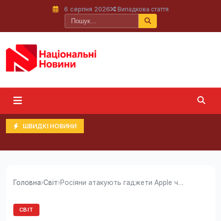
6 серпня 2026
Випадкова стаття
ШВИДКІ НОВИНИ
Головна
›
Світ
›
Росіяни атакують гаджети Apple через...
СВІТ