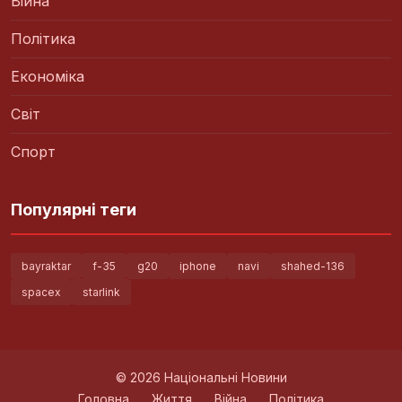
Війна
Політика
Економіка
Світ
Спорт
Популярні теги
bayraktar
f-35
g20
iphone
navi
shahed-136
spacex
starlink
© 2026 Національні Новини
Головна
Життя
Війна
Політика