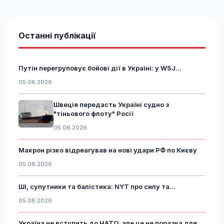
Останні публікації
Путін перегруповує бойові дії в Україні: у WSJ...
05.08.2026
Швеція передасть Україні судно з
"тіньового флоту" Росії
05.08.2026
Макрон різко відреагував на нові удари РФ по Києву
05.08.2026
ШІ, супутники та балістика: NYT про силу та...
05.08.2026
Україна не вступить до НАТО, але це не поразка для...