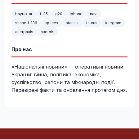
bayraktar
f-35
g20
iphone
navi
shahed-136
spacex
starlink
taurus
telegram
австралія
австрія
Про нас
«Національні новини» — оперативні новини
України: війна, політика, економіка,
суспільство, регіони та міжнародні події.
Перевірені факти та оновлення протягом дня.