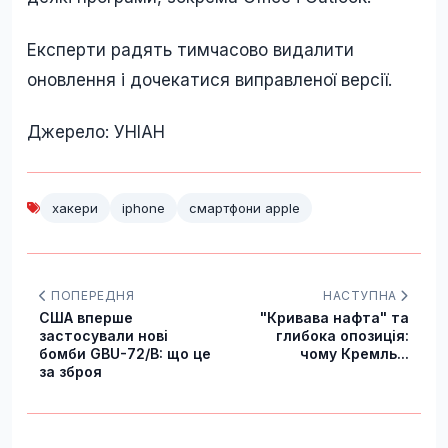
Експерти радять тимчасово видалити
оновлення і дочекатися виправленої версії.
Джерело: УНІАН
хакери
iphone
смартфони apple
ПОПЕРЕДНЯ
НАСТУПНА
США вперше
"Кривава нафта" та
застосували нові
глибока опозиція:
бомби GBU-72/B: що це
чому Кремль...
за зброя