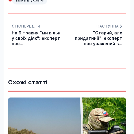
війна в україні
ПОПЕРЕДНЯ
НАСТУПНА
На 9 травня "ми вільні
"Старий, але
у своїх діях": експерт
придатний": експерт
про...
про уражений в...
Схожі статті