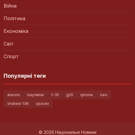
Війна
Політика
Економіка
Світ
Спорт
Популярні теги
atacms
bayraktar
f-35
g20
iphone
navi
shahed-136
spacex
© 2026 Національні Новини