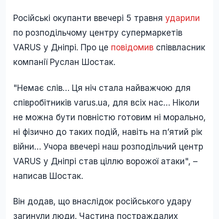
Російські окупанти ввечері 5 травня
ударили
по розподільчому центру супермаркетів
VARUS у Дніпрі. Про це
повідомив
співвласник
компанії Руслан Шостак.
"Немає слів… Ця ніч стала найважчою для
співробітників varus.ua, для всіх нас… Ніколи
не можна бути повністю готовим ні морально,
ні фізично до таких подій, навіть на п’ятий рік
війни… Учора ввечері наш розподільчий центр
VARUS у Дніпрі став ціллю ворожої атаки", –
написав Шостак.
Він додав, що внаслідок російського удару
загинули люди. Частина постраждалих