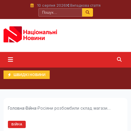
10 серпня 2026
Випадкова стаття
ШВИДКІ НОВИНИ
Головна
›
Війна
›
Росіяни розбомбили склад магазинів VARUS у...
ВІЙНА