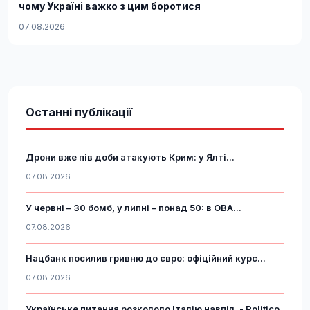
чому Україні важко з цим боротися
07.08.2026
Останні публікації
Дрони вже пів доби атакують Крим: у Ялті...
07.08.2026
У червні – 30 бомб, у липні – понад 50: в ОВА...
07.08.2026
Нацбанк посилив гривню до євро: офіційний курс...
07.08.2026
Українське питання розкололо Італію навпіл, - Politico