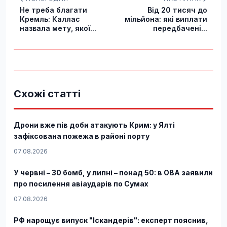
Не треба благати
Від 20 тисяч до
Кремль: Каллас
мільйона: які виплати
назвала мету, якої...
передбачені...
Схожі статті
Дрони вже пів доби атакують Крим: у Ялті
зафіксована пожежа в районі порту
07.08.2026
У червні – 30 бомб, у липні – понад 50: в ОВА заявили
про посилення авіаударів по Сумах
07.08.2026
РФ нарощує випуск "Іскандерів": експерт пояснив,