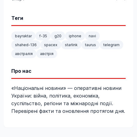
Теги
bayraktar
f-35
g20
iphone
navi
shahed-136
spacex
starlink
taurus
telegram
австралія
австрія
Про нас
«Національні новини» — оперативні новини
України: війна, політика, економіка,
суспільство, регіони та міжнародні події.
Перевірені факти та оновлення протягом дня.