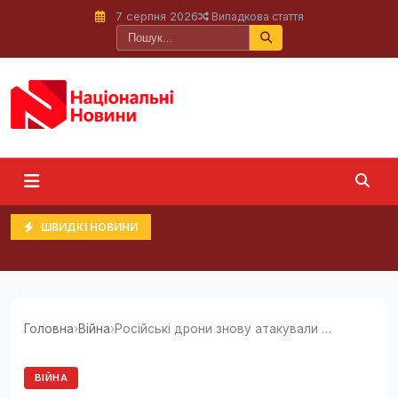
7 серпня 2026
Випадкова стаття
ШВИДКІ НОВИНИ
Головна
›
Війна
›
Російські дрони знову атакували Одесу: уражено...
ВІЙНА