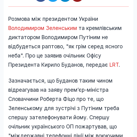
Розмова між президентом України
Володимиром Зеленським
та кремлівським
диктатором Володимиром Путіним не
відбудеться раптово, "як грім серед ясного
неба". Про це заявив очільник Офісу
Президента Кирило Буданов, передає
LRT
.
Зазначається, що Буданов таким чином
відреагував на заяву премʼєр-міністра
Словаччини Роберта Фіцо про те, що
Зеленському для зустрічі з Путіним треба
спершу зателефонувати йому. Спершу
очільник українського ОП пожартував, що
"міждержавні телефонні лінії між воюючими