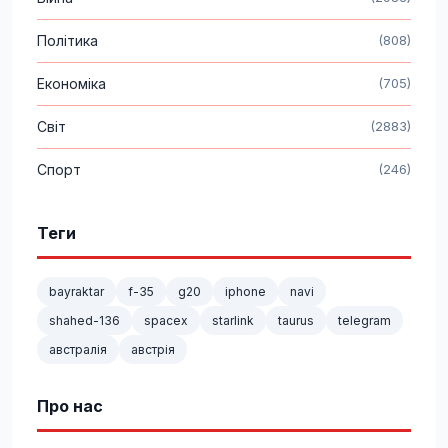
Політика
(808)
Економіка
(705)
Світ
(2883)
Спорт
(246)
Теги
bayraktar
f-35
g20
iphone
navi
shahed-136
spacex
starlink
taurus
telegram
австралія
австрія
Про нас