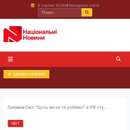
8 серпня 2026
Випадкова стаття
ШВИДКІ НОВИНИ
Головна
›
Світ
›
"Щось ми не те робимо": в РФ стурбовані...
СВІТ