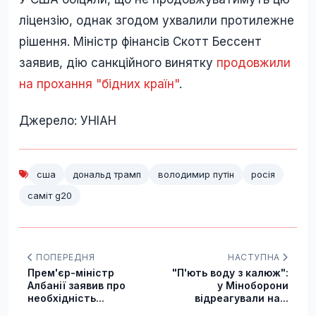
ліцензію, однак згодом ухвалили протилежне
рішення. Міністр фінансів Скотт Бессент
заявив, дію санкційного винятку
продовжили
на прохання "бідних країн"
.
Джерело: УНІАН
сша
дональд трамп
володимир путін
росія
саміт g20
ПОПЕРЕДНЯ
НАСТУПНА
Прем'єр-міністр
"П'ють воду з калюж":
Албанії заявив про
у Міноборони
необхідність...
відреагували на...