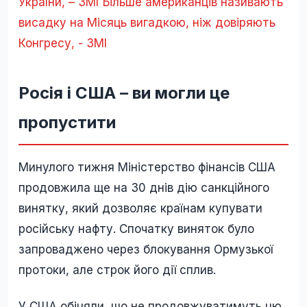
України, – ЗМІ
Більше американців називають
висадку на Місяць вигадкою, ніж довіряють
Конгресу, - ЗМІ
Росія і США – ви могли це
пропустити
Минулого тижня Міністерство фінансів США
продовжила ще на 30 днів дію санкційного
винятку, який дозволяє країнам купувати
російську нафту. Спочатку виняток було
запроваджено через блокування Ормузької
протоки, але строк його дії сплив.
У США обіцяли, що не продовжуватимуть цю