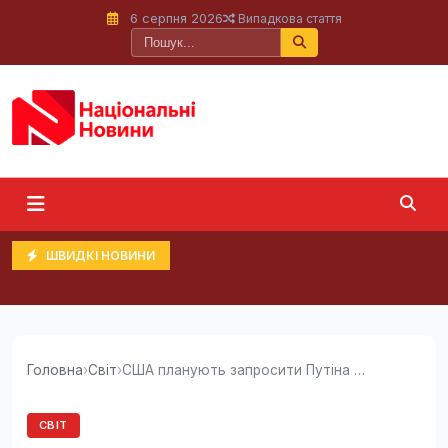
6 серпня 2026
Випадкова стаття
ШВИДКІ НОВИНИ
Головна
›
Світ
›
США планують запросити Путіна на саміт лідерів...
СВІТ