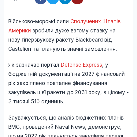
Військово-морські сили
Сполучених Штатів
Америки
зробили дуже вагому ставку на
нову гіперзвукову ракету Blackbeard від
Castelion та планують значні замовлення.
Як зазначає портал
Defense Express
, у
бюджетній документації на 2027 фінансовий
рік закріплено поетапне фінансування
закупівель цієї ракети до 2031 року, в цілому -
3 тисячі 510 одиниць.
Зауважується, що аналіз бюджетних планів
ВМС, проведений Naval News, демонструє,
що на 2027 рік планується закупівля першої