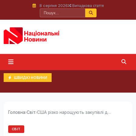
8 серпня 2026
Випадкова стаття
ШВИДКІ НОВИНИ
Головна
›
Світ
›
США різко нарощують закупівлі дешевих...
СВІТ