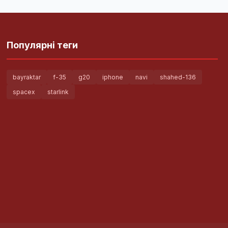
Популярні теги
bayraktar
f-35
g20
iphone
navi
shahed-136
spacex
starlink