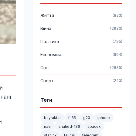
Життя
(833)
Війна
(2930)
Політика
(795)
Економіка
(694)
Світ
(2835)
Спорт
(240)
и
знані
Теги
bayraktar
f-35
g20
iphone
и
navi
shahed-136
spacex
starlink
taurus
telegram