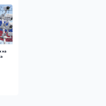
х на
ка