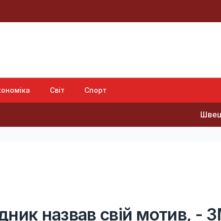
кономіка
Світ
Спорт
Швеція передаст
ник назвав свій мотив, - З