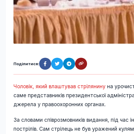
Поділитися:
Чоловік, який влаштував стрілянину
на урочист
саме представників президентської адміністра
джерела у правоохоронних органах.
За словами співрозмовників видання, під час і
пострілів. Сам стрілець не був уражений куля