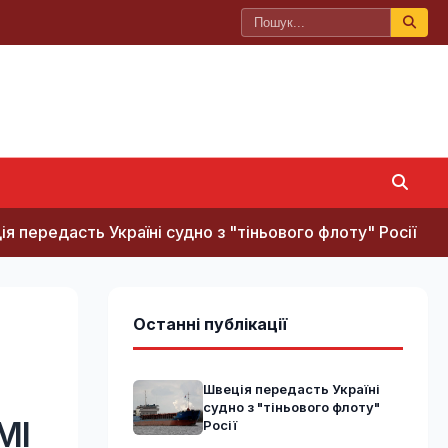
ь Україні судно з "тіньового флоту" Росії
Макрон р
Останні публікації
Швеція передасть Україні
судно з "тіньового флоту"
МІ
Росії