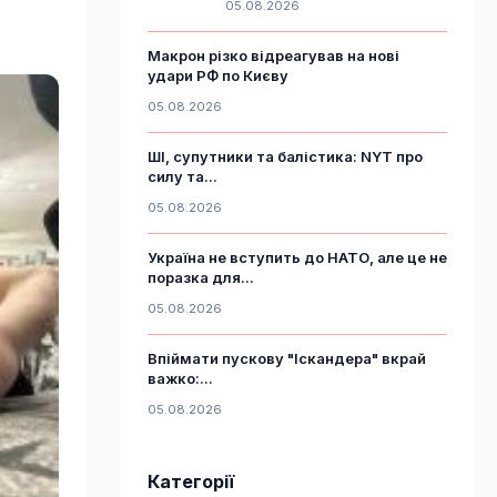
05.08.2026
Макрон різко відреагував на нові
удари РФ по Києву
05.08.2026
ШІ, супутники та балістика: NYT про
силу та...
05.08.2026
Україна не вступить до НАТО, але це не
поразка для...
05.08.2026
Впіймати пускову "Іскандера" вкрай
важко:...
05.08.2026
Категорії