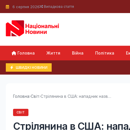
6 серпня 2026
Випадкова стаття
Головна
Життя
Війна
Політика
Е
ШВИДКІ НОВИНИ
Головна
›
Світ
›
Стрілянина в США: нападник назвав свій мотив, - ЗМІ
СВІТ
Стрілянина в США: напад