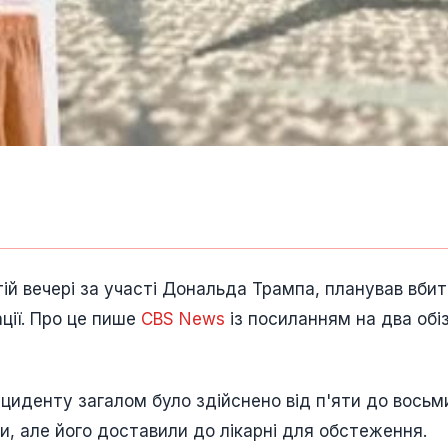
ій вечері за участі Дональда Трампа, планував вбит
ції. Про це пише
CBS News
із посиланням на два обі
нциденту загалом було здійснено від п'яти до восьм
ми, але його доставили до лікарні для обстеження.