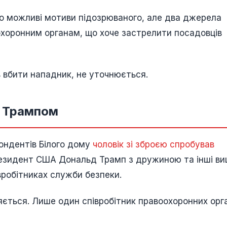
ро можливі мотиви підозрюваного, але два джерела
охоронним органам, що хоче застрелити посадовців
 вбити нападник, не уточнюється.
з Трампом
пондентів Білого дому
чоловік зі зброєю спробував
резидент США Дональд Трамп з дружиною та інші ви
івробітниках служби безпеки.
ється. Лише один співробітник правоохоронних орга