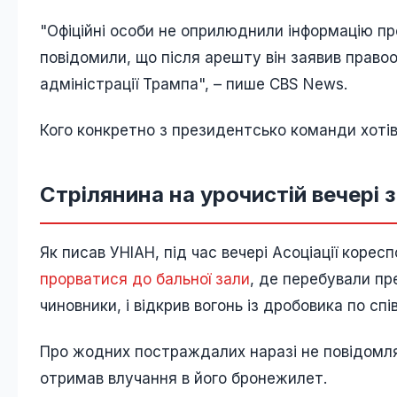
"Офіційні особи не оприлюднили інформацію п
повідомили, що після арешту він заявив право
адміністрації Трампа", – пише CBS News.
Кого конкретно з президентсько команди хотів
Стрілянина на урочистій вечері 
Як писав УНІАН, під час вечері Асоціації корес
прорватися до бальної зали
, де перебували п
чиновники, і відкрив вогонь із дробовика по сп
Про жодних постраждалих наразі не повідомля
отримав влучання в його бронежилет.