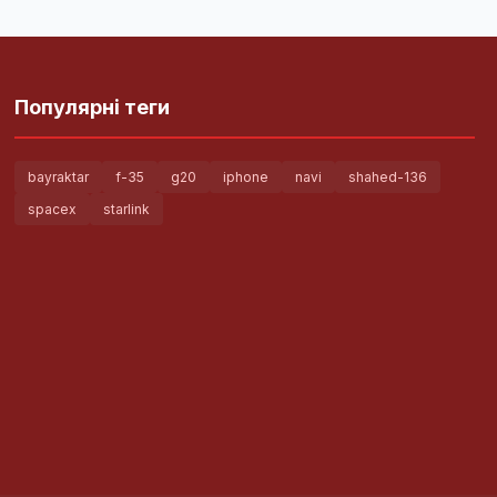
Популярні теги
bayraktar
f-35
g20
iphone
navi
shahed-136
spacex
starlink