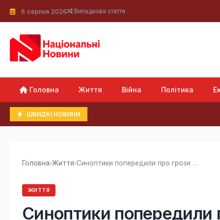
6 серпня 2026
Випадкова стаття
Головна
Життя
Війна
Політика
Е
ШВИДКІ НОВИНИ
Головна
›
Життя
›
Синоптики попередили про грози та заморозки 26 квітня
ЖИТТЯ
Синоптики попередили п