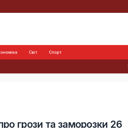
кономіка
Світ
Спорт
Захід про
ро грози та заморозки 26