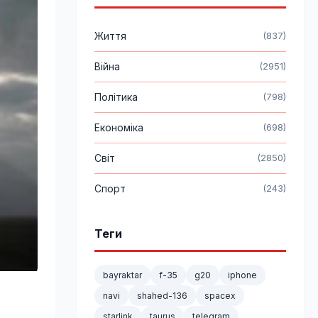
Життя
(837)
Війна
(2951)
Політика
(798)
Економіка
(698)
Світ
(2850)
Спорт
(243)
Теги
bayraktar
f-35
g20
iphone
navi
shahed-136
spacex
starlink
taurus
telegram