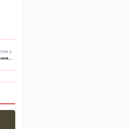
УПНА
ння...