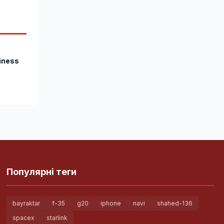
iness
Популярні теги
bayraktar
f-35
g20
iphone
navi
shahed-136
spacex
starlink