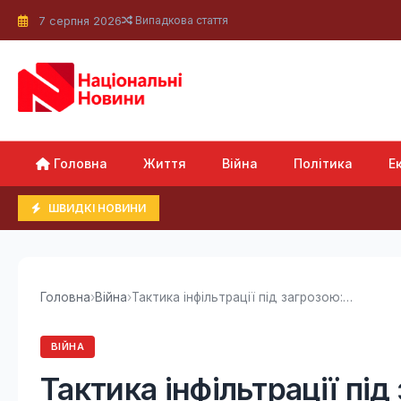
7 серпня 2026
Випадкова стаття
Головна
Життя
Війна
Політика
Е
ШВИДКІ НОВИНИ
Головна
›
Війна
›
Тактика інфільтрації під загрозою: військовий...
ВІЙНА
Тактика інфільтрації під