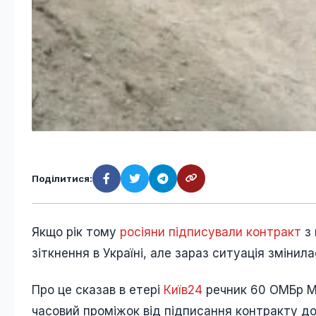
Поділитися:
Якщо рік тому
росіяни підписували контракт
з 
зіткнення в Україні, але зараз ситуація змінила
Про це сказав в етері
Київ24
речник 60 ОМБр Ма
часовий проміжок від підписання контракту до 