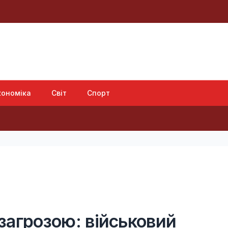
кономіка
Світ
Спорт
В Ге
 загрозою: військовий