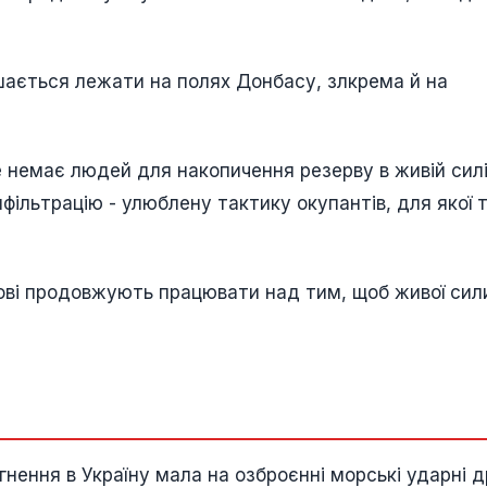
шається лежати на полях Донбасу, злкрема й на
 немає людей для накопичення резерву в живій силі
фільтрацію - улюблену тактику окупантів, для якої 
ькові продовжують працювати над тим, щоб живої сил
ення в Україну мала на озброєнні морські ударні д