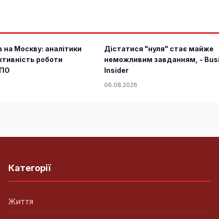
в на Москву: аналітики
Дістатися "нуля" стає майже
ктивність роботи
неможливим завданням, - Bus
ППО
Insider
06.08.2026
Категорії
Життя