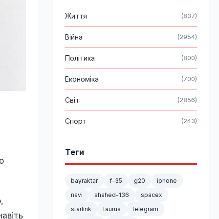
Життя
(837)
Війна
(2954)
Політика
(800)
Економіка
(700)
Світ
(2856)
Спорт
(243)
Теги
о
bayraktar
f-35
g20
iphone
navi
shahed-136
spacex
,
starlink
taurus
telegram
навіть