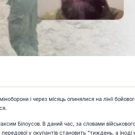
міноборони і через місяць опинялися на лінії бойовог
ся.
ксим Білоусов. В даний час, за словами військового
передової у окупантів становить "тиждень, а іноді 