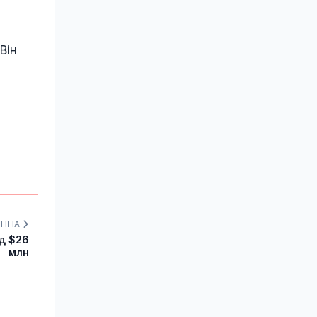
Він
УПНА
ад $26
млн