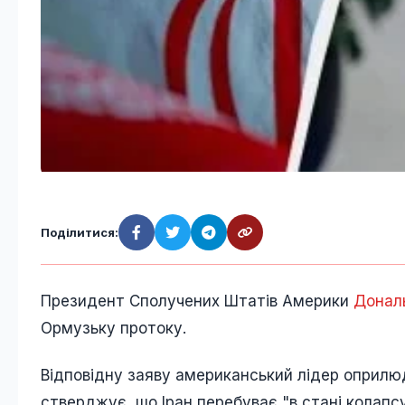
Поділитися:
Президент Сполучених Штатів Америки
Донал
Ормузьку протоку.
Відповідну заяву американський лідер оприлюд
стверджує, що Іран перебуває "в стані колапсу