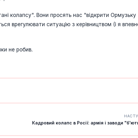
тані колапсу". Вони просять нас "відкрити Ормузьку
ся врегулювати ситуацію з керівництвом (і я впевн
оки не робив.
НАСТ
Кадровий колапс в Росії: армія і заводи "б'ють