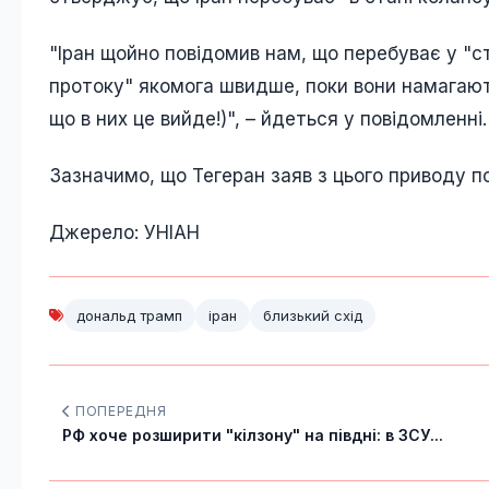
"Іран щойно повідомив нам, що перебуває у "с
протоку" якомога швидше, поки вони намагають
що в них це вийде!)", – йдеться у повідомленні.
Зазначимо, що Тегеран заяв з цього приводу п
Джерело: УНІАН
дональд трамп
іран
близький схід
ПОПЕРЕДНЯ
РФ хоче розширити "кілзону" на півдні: в ЗСУ...