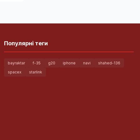
Популярні теги
bayraktar
f-35
g20
iphone
navi
shahed-136
spacex
starlink