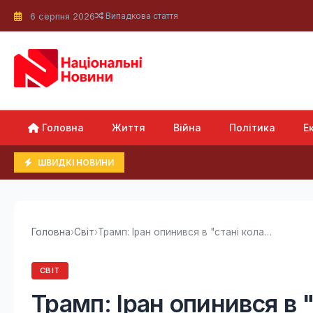
6 серпня 2026
Випадкова стаття
Головна
Життя
Війна
Політика
Е
ШВИДКІ НОВИНИ
Головна
›
Світ
›
Трамп: Іран опинився в "стані колапсу" і...
СВІТ
Трамп: Іран опинився в "