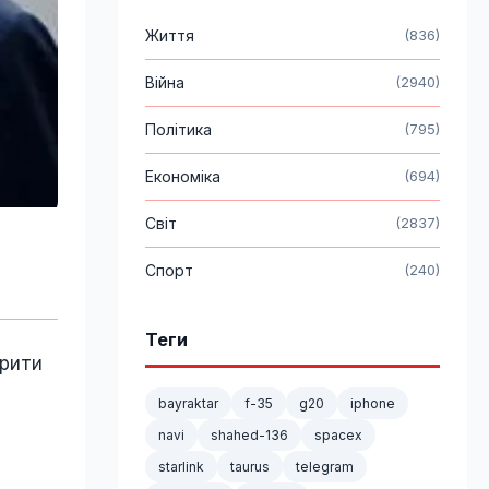
Життя
(836)
Війна
(2940)
Політика
(795)
Економіка
(694)
Світ
(2837)
Спорт
(240)
Теги
крити
bayraktar
f-35
g20
iphone
navi
shahed-136
spacex
starlink
taurus
telegram