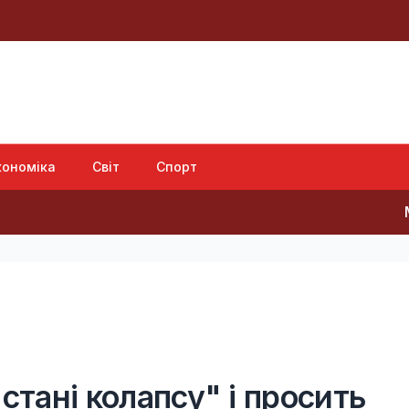
кономіка
Світ
Спорт
Мобілізац
стані колапсу" і просить