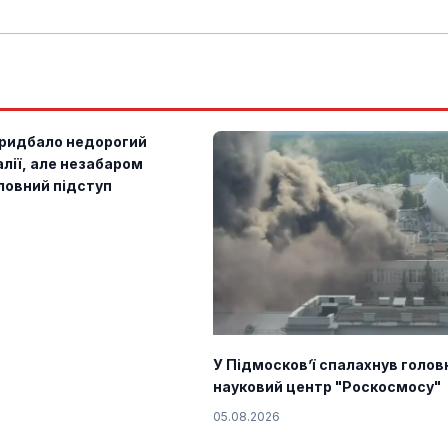
ридбало недорогий
алії, але незабаром
ловний підступ
У Підмосков’ї спалахнув голов
науковий центр "Роскосмосу"
05.08.2026