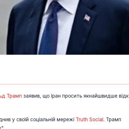
ьд Трамп
заявив, що Іран просить якнайшвидше від
нив у своїй соціальній мережі
Truth Social
. Трамп
".