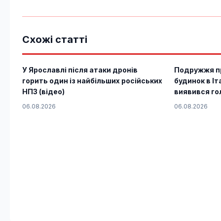
Схожі статті
У Ярославлі після атаки дронів
Подружжя п
горить один із найбільших російських
будинок в Іт
НПЗ (відео)
виявився го
06.08.2026
06.08.2026