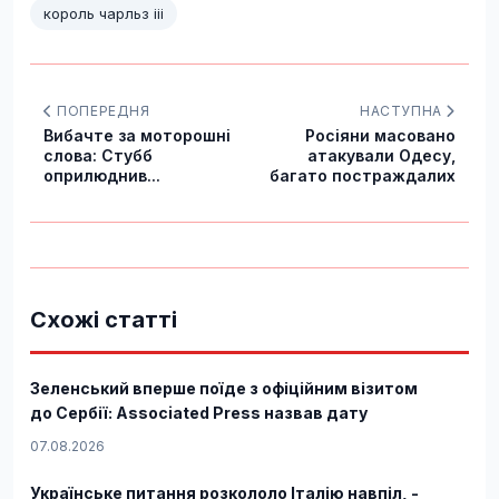
король чарльз ііі
ПОПЕРЕДНЯ
НАСТУПНА
Вибачте за моторошні
Росіяни масовано
слова: Стубб
атакували Одесу,
оприлюднив...
багато постраждалих
Схожі статті
Зеленський вперше поїде з офіційним візитом
до Сербії: Associated Press назвав дату
07.08.2026
Українське питання розкололо Італію навпіл, -