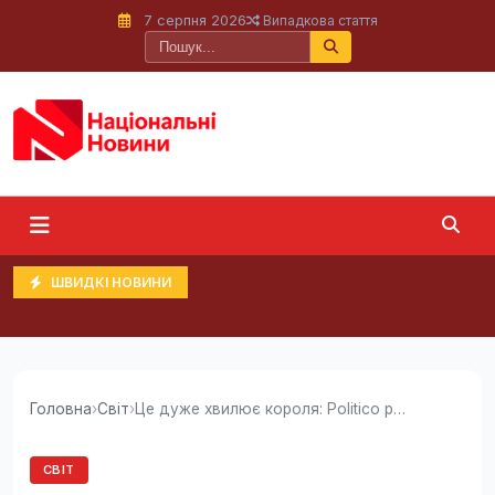
7 серпня 2026
Випадкова стаття
ШВИДКІ НОВИНИ
Головна
›
Світ
›
Це дуже хвилює короля: Politico розкрило...
СВІТ