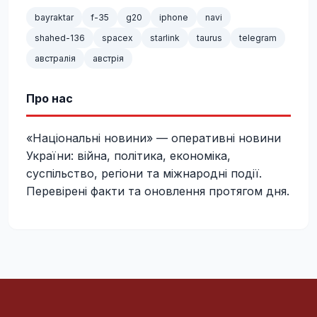
bayraktar
f-35
g20
iphone
navi
shahed-136
spacex
starlink
taurus
telegram
австралія
австрія
Про нас
«Національні новини» — оперативні новини
України: війна, політика, економіка,
суспільство, регіони та міжнародні події.
Перевірені факти та оновлення протягом дня.