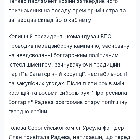
четвер парламент країни затвердив його
призначення на посаду прем'єр-міністра та
затвердив склад його кабінету.
Колишній президент і командувач ВПС
проводив передвиборчу кампанію, засновану
на невдоволенні болгарським політичним
істеблішментом, звинувачуючи традиційні
партії в багаторічній корупції, нестабільності
та закулісних угодах. Після п'яти років змін
коаліцій та восьми виборів рух "Прогресивна
Болгарія" Радева розгромив стару політичну
гвардію країни.
Голова Європейської комісії Урсула фон дер
Ляєн привітала Радева, написавши, що перед