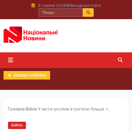
9 серпня 2026
Випадкова стаття
ШВИДКІ НОВИНИ
Головна
›
Війна
›
У квітні росіяни втратили більше територій,...
ВІЙНА