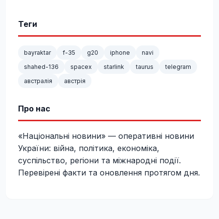
Теги
bayraktar
f-35
g20
iphone
navi
shahed-136
spacex
starlink
taurus
telegram
австралія
австрія
Про нас
«Національні новини» — оперативні новини
України: війна, політика, економіка,
суспільство, регіони та міжнародні події.
Перевірені факти та оновлення протягом дня.