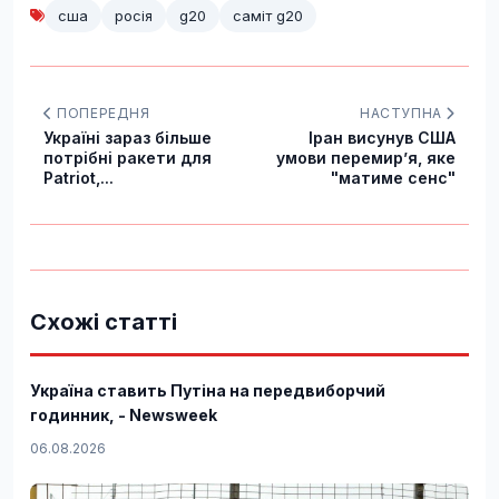
сша
росія
g20
саміт g20
ПОПЕРЕДНЯ
НАСТУПНА
Україні зараз більше
Іран висунув США
потрібні ракети для
умови перемирʼя, яке
Patriot,...
"матиме сенс"
Схожі статті
Україна ставить Путіна на передвиборчий
годинник, - Newsweek
06.08.2026