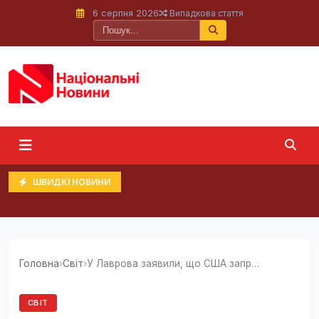
6 серпня 2026
Випадкова стаття
ШВИДКІ НОВИНИ
Головна
›
Світ
›
У Лаврова заявили, що США запросили Росію на саміт G20
СВІТ