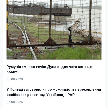
Румунія змінює течію Дунаю: для чого вона це
робить
06.08.2026
У Польщі заговорили про можливість перехоплення
російських ракет над Україною, - PAP
06.08.2026