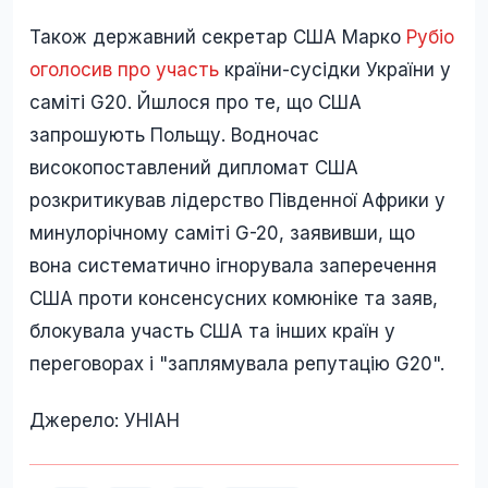
Також державний секретар США Марко
Рубіо
оголосив про участь
країни-сусідки України у
саміті G20. Йшлося про те, що США
запрошують Польщу. Водночас
високопоставлений дипломат США
розкритикував лідерство Південної Африки у
минулорічному саміті G-20, заявивши, що
вона систематично ігнорувала заперечення
США проти консенсусних комюніке та заяв,
блокувала участь США та інших країн у
переговорах і "заплямувала репутацію G20".
Джерело: УНІАН