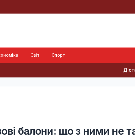
кономіка
Світ
Спорт
Дістатися "нуля
ові балони: що з ними не т