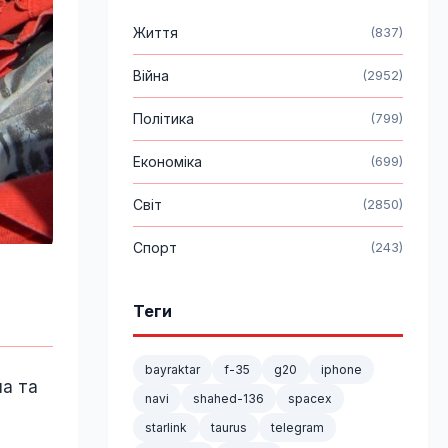
Життя
(837)
Війна
(2952)
Політика
(799)
Економіка
(699)
Світ
(2850)
Спорт
(243)
Теги
bayraktar
f-35
g20
iphone
ла та
navi
shahed-136
spacex
starlink
taurus
telegram