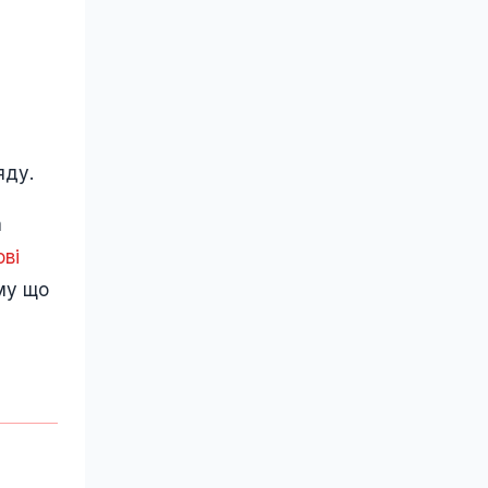
яду.
а
ві
му що