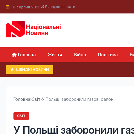
6 серпня 2026
Випадкова стаття
Головна
Життя
Війна
Політика
Е
ШВИДКІ НОВИНИ
Головна
›
Світ
›
У Польщі заборонили газові балони: що з ними не так
СВІТ
У Польщі заборонили газ