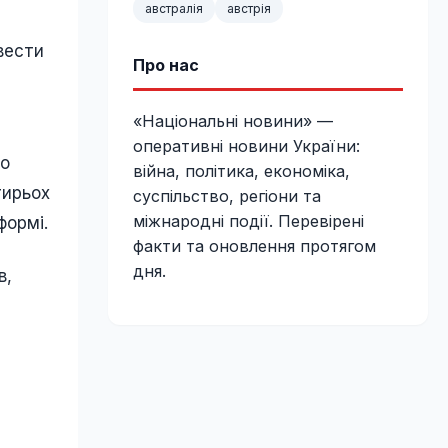
австралія
австрія
вести
Про нас
«Національні новини» —
оперативні новини України:
но
війна, політика, економіка,
тирьох
суспільство, регіони та
міжнародні події. Перевірені
формі.
факти та оновлення протягом
дня.
в,