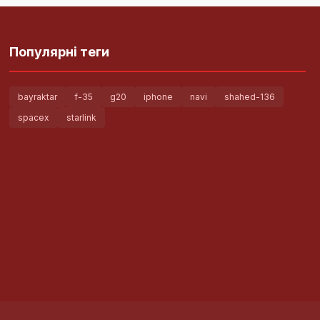
Популярні теги
bayraktar
f-35
g20
iphone
navi
shahed-136
spacex
starlink