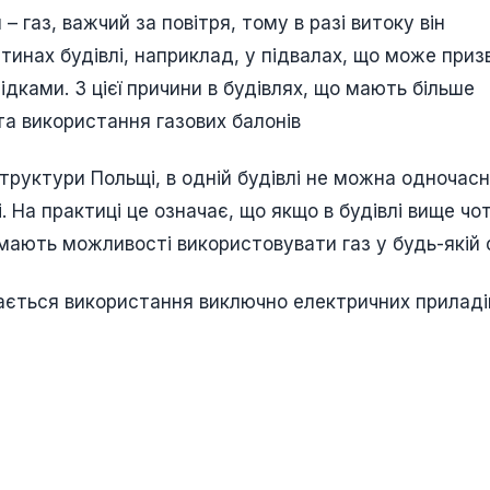
 газ, важчий за повітря, тому в разі витоку він
тинах будівлі, наприклад, у підвалах, що може приз
дками. З цієї причини в будівлях, що мають більше
 та використання газових балонів
структури Польщі, в одній будівлі не можна одночас
. На практиці це означає, що якщо в будівлі вище чо
е мають можливості використовувати газ у будь-якій 
кається використання виключно електричних приладі