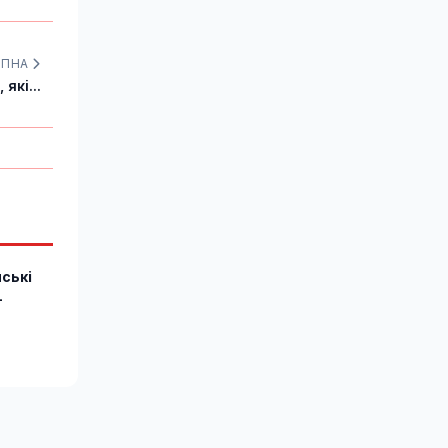
УПНА
які...
ські
-