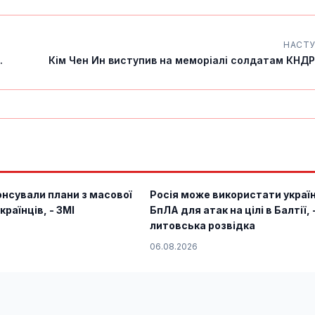
НАСТ
.
Кім Чен Ин виступив на меморіалі солдатам КНДР, 
онсували плани з масової
Росія може використати україн
країнців, - ЗМІ
БпЛА для атак на цілі в Балтії, 
литовська розвідка
06.08.2026