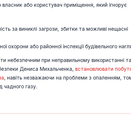
о власник або користувач приміщення, який ігнорує
ість за виниклі загрози, збитки та можливі нещасні
ої охорони або районної інспекції будівельного нагл
ути небезпечним при неправильному використанні т
з безпеки Дениса Михальченка,
встановлювати побуто
на
, навіть незважаючи на проблеми з опаленням, то
д чадного газу.