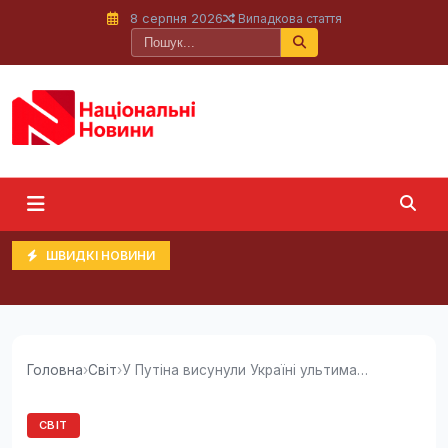
8 серпня 2026
Випадкова стаття
ШВИДКІ НОВИНИ
Головна
›
Світ
›
У Путіна висунули Україні ультиматум щодо...
СВІТ