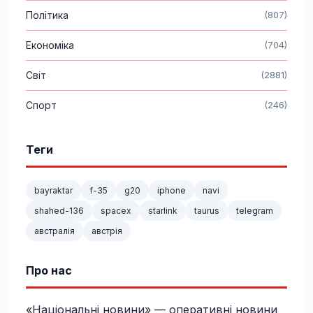
Політика
(807)
Економіка
(704)
Світ
(2881)
Спорт
(246)
Теги
bayraktar
f-35
g20
iphone
navi
shahed-136
spacex
starlink
taurus
telegram
австралія
австрія
Про нас
«Національні новини» — оперативні новини