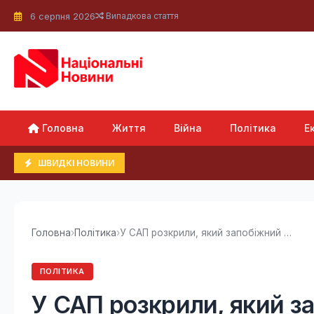
6 серпня 2026
Випадкова стаття
Головна
Життя
Війна
Політика
Е
ШВИДКІ НОВИНИ
Головна
›
Політика
›
У САП розкрили, який запобіжний захід...
ПОЛІТИКА
У САП розкрили, який з