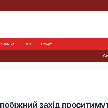
кономіка
Світ
Спорт
Сибіга: Б
апобіжний захід проситиму