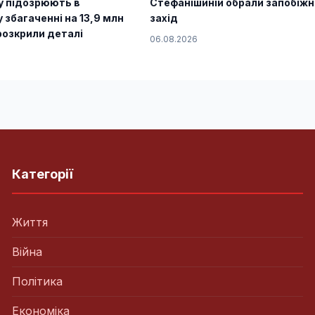
у підозрюють в
Стефанішиній обрали запобіж
 збагаченні на 13,9 млн
захід
розкрили деталі
06.08.2026
Категорії
Життя
Війна
Політика
Економіка