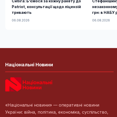
Сибіга: Б’ємося за кожну ракету до
Стефанішин
Patriot, консультації щодо ліцензій
незаконному
тривають
грн: в НАБУ 
06.08.2026
06.08.2026
Національні Новини
«Національні новини» — оперативні новини
України: війна, політика, економіка, суспільство,