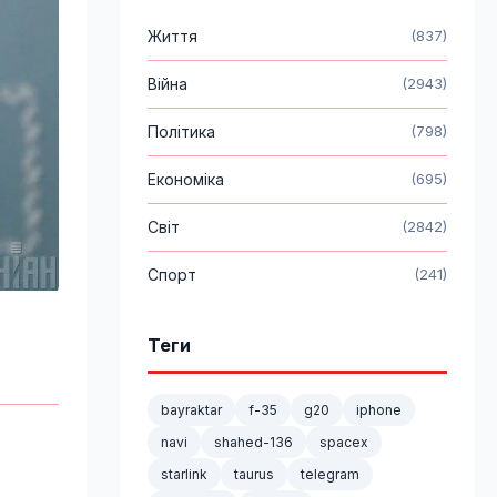
Життя
(837)
Війна
(2943)
Політика
(798)
Економіка
(695)
Світ
(2842)
Спорт
(241)
Теги
bayraktar
f-35
g20
iphone
navi
shahed-136
spacex
starlink
taurus
telegram