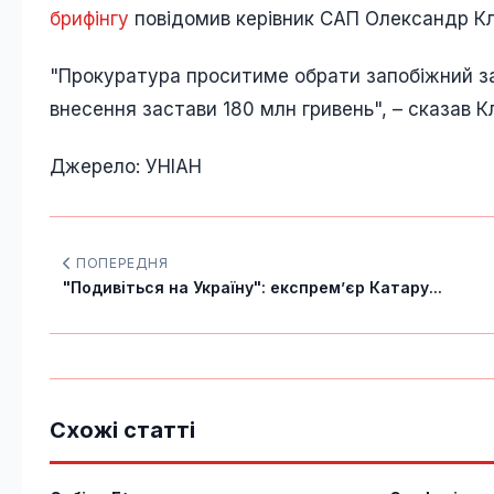
брифінгу
повідомив керівник САП Олександр К
"Прокуратура проситиме обрати запобіжний за
внесення застави 180 млн гривень", – сказав К
Джерело: УНІАН
ПОПЕРЕДНЯ
"Подивіться на Україну": експремʼєр Катару...
Схожі статті