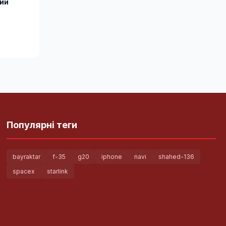
ний
Популярні теги
bayraktar
f-35
g20
iphone
navi
shahed-136
spacex
starlink