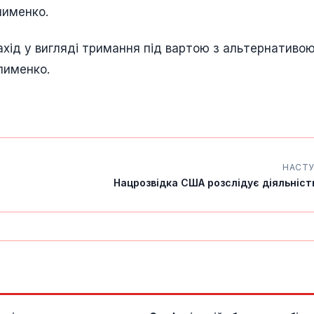
лименко.
хід у вигляді тримання під вартою з альтернативо
лименко.
НАСТ
Нацрозвідка США розслідує діяльність