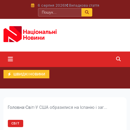
6 серпня 2026
Випадкова стаття
ШВИДКІ НОВИНИ
Головна
›
Світ
›
У США образилися на Іспанію і заговорили про...
СВІТ