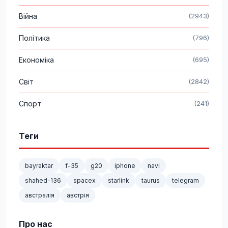
Війна
(2943)
Політика
(796)
Економіка
(695)
Світ
(2842)
Спорт
(241)
Теги
bayraktar
f-35
g20
iphone
navi
shahed-136
spacex
starlink
taurus
telegram
австралія
австрія
Про нас